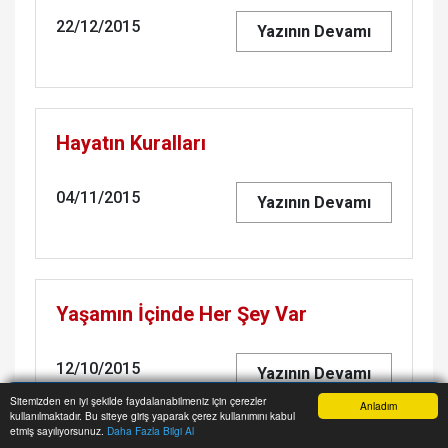
22/12/2015
Yazının Devamı
Hayatın Kuralları
04/11/2015
Yazının Devamı
Yaşamın İçinde Her Şey Var
12/10/2015
Yazının Devamı
Sitemizden en iyi şekilde faydalanabilmeniz için çerezler
Anladım
kullanılmaktadır. Bu siteye giriş yaparak çerez kullanımını kabul
Anasayfa
Yazarlar
Haber Ara
İhbar Hattı
Menu
etmiş sayılıyorsunuz.
Daha Fazla Bilgi Al