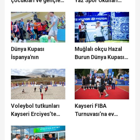
çocukları ve gençleri
Yaz Spor Okulları
buluşturuyor
çocukları sporla
buluşturuyor
Dünya Kupası
Muğlalı okçu Hazal
İspanya'nın
Burun Dünya Kupası
finalinde
Voleybol tutkunları
Kayseri FIBA
Kayseri Erciyes’te
Turnuvası’na ev
buluşacak
sahipliği yapacak