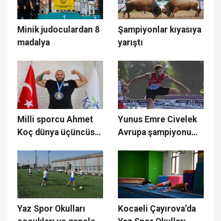
Minik judoculardan 8
Şampiyonlar kıyasıya
madalya
yarıştı
Milli sporcu Ahmet
Yunus Emre Civelek
Koç dünya üçüncüsü
Avrupa şampiyonu
oldu
oldu
Yaz Spor Okulları
Kocaeli Çayırova’da