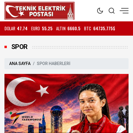
DOLAR
47.74
EURO
55.25
ALTIN
6660.5
BTC
64735.775$
SPOR
ANA SAYFA
SPOR HABERLERİ