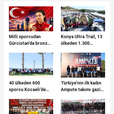
Milli sporcudan
Konya Ultra Trail, 13
Gürcistan’da bronz
ülkeden 1.300
madalya!
sporcuyu buluşturdu
40 ülkeden 600
Türkiye’nin ilk kadın
sporcu Kocaeli’de
Ampute takımı gazi
mindere çıkacak
şehirde