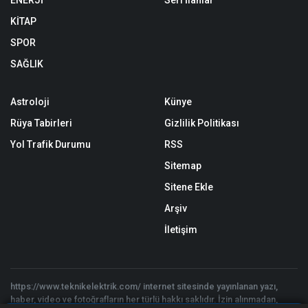
ENERJİ
Seri İlanlar
KİTAP
SPOR
SAĞLIK
Astroloji
Künye
Rüya Tabirleri
Gizlilik Politikası
Yol Trafik Durumu
RSS
Sitemap
Sitene Ekle
Arşiv
İletişim
https://www.teknikelektrik.com/ internet sitesinde yayınlanan yazı,
haber, video ve fotoğrafların her türlü hakkı saklıdır. İzin alınmadan,