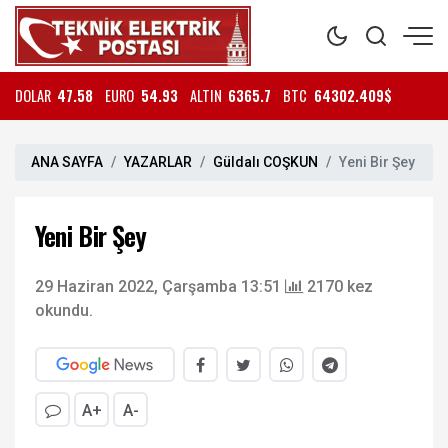
DOLAR
47.58
EURO
54.93
ALTIN
6365.7
BTC
64302.409$
ANA SAYFA
YAZARLAR
Güldalı COŞKUN
Yeni Bir Şey
Yeni Bir Şey
29 Haziran 2022, Çarşamba 13:51
2170 kez
okundu.
A+
A-