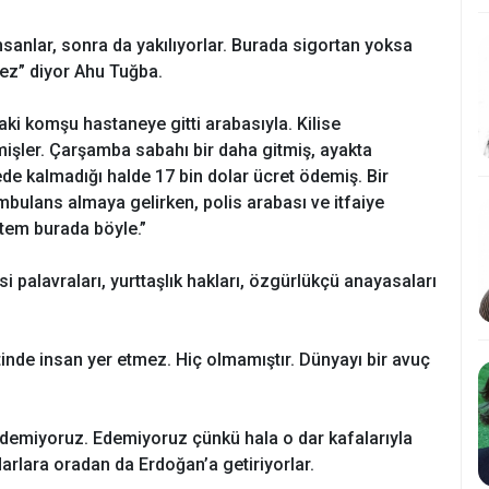
sanlar, sonra da yakılıyorlar. Burada sigortan yoksa
ez” diyor Ahu Tuğba.
daki komşu hastaneye gitti arabasıyla. Kilise
işler. Çarşamba sabahı bir daha gitmiş, ayakta
de kalmadığı halde 17 bin dolar ücret ödemiş. Bir
bulans almaya gelirken, polis arabası ve itfaiye
stem burada böyle.”
si palavraları, yurttaşlık hakları, özgürlükçü anayasaları
inde insan yer etmez. Hiç olmamıştır. Dünyayı bir avuç
h edemiyoruz. Edemiyoruz çünkü hala o dar kafalarıyla
rlara oradan da Erdoğan’a getiriyorlar.