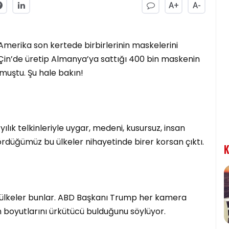
A+
A-
Amerika son kertede birbirlerinin maskelerini
 Çin’de üretip Almanya’ya sattığı 400 bin maskenin
muştu. Şu hale bakın!
yılık telkinleriyle uygar, medeni, kusursuz, insan
gördüğümüz bu ülkeler nihayetinde birer korsan çıktı.
K
an ülkeler bunlar. ABD Başkanı Trump her kamera
in boyutlarını ürkütücü bulduğunu söylüyor.