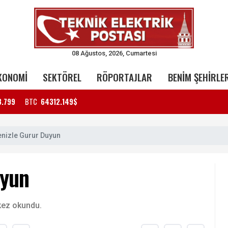
08 Ağustos, 2026, Cumartesi
KONOMİ
SEKTÖREL
RÖPORTAJLAR
BENİM ŞEHİRLE
3.799
BTC
64312.149$
enizle Gurur Duyun
uyun
kez okundu.