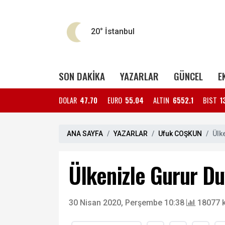
20°
İstanbul
SON DAKİKA
YAZARLAR
GÜNCEL
E
DOLAR
47.70
EURO
55.04
ALTIN
6552.1
BIST
1
ANA SAYFA
YAZARLAR
Ufuk COŞKUN
Ülk
Ülkenizle Gurur D
30 Nisan 2020, Perşembe 10:38
18077 