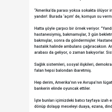
“Amerika’da parası yoksa sokakta ölüyor in
yandın!. Burada ‘açım’ de, komşun su verm
Hatta şöyle çarpıcı bir örnek veriyor. ”Yan
hastanesiymiş, bakmamışlar, 3 gün bekletm
bakmışlar, sonra da göndermişler. Hastane
hastalık halinde ambulans çağıracaksın. Am
arabası da geliyor, o zaman bakıyorlar. Si
Sağlık sistemleri, sosyal ilişkileri, demokra
falan hepsi balondan ibaretmiş.
Hep derim, Amerika’nın ve Avrupa’nın lügat
bankerin elinde oyuncak ettiler.
İşte bunları içimizdeki batıcı tayfaya iza
dönüp dolaşıp meseleyi duaya, ezana, dinda