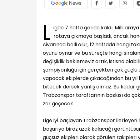
L
igde 7 hafta geride kaldı. Milli aray
rotaya çıkmaya başladı, ancak hang
civarında belli olur, 12 haftada hangi t
oyunu oynar ve bu süreçte hangi sırala
değişiklik beklemeyiz artık, istisna olabi
şampiyonluğu için gerçekten çok güçlü o
yapacak ekiplerde çıkacağından bu yıl lig
bitecek dersek yanlış olmaz. Bu kadar g
Trabzonspor taraftarının baskısı da ço
zor geçecek.
Lige iyi başlayan Trabzonspor ilerleyen
başarıya biraz uzak kalacağı görüntüsün
güçsüz ekipleri olarak görülen rakipler