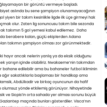
sağlayamayan bir görüntü vermeye başladı.
lubiyet aslında bu sene şampiyon olunamayacağının
l yiyen bir takım kesinlikle ligde ilk üçe girmeyi hak
çmak olur. Zaten lig sonuncusu takım bile sezonda
cak takımın 5 gol yemesi kabul edilemez. Daha
nda berabere kalan, güçlü ekiplerden Adana
an takımın şampiyon olması zor görünmektedir.
i hayır ancak nelerin yanlış ya da eksik olduğunu
rsek yarışın içinde olabiliriz. Nwakaeme’nin takımdan
r bahane edilebilir ama bu bahaneler futbol ikliminin
a ağır sakatlıklarla başlaması bir handikap ama
 Hamsik, Abdülkadir ve birkaç oyuncunun da hafif
ımı olumsuz yönde etkilemiş görünüyor. Nihayetinde
ik ve Siopis’in orta sahada yer alması sorunu büyük
 Gaziantep maçında bunları gösterdiler. Visca’nın