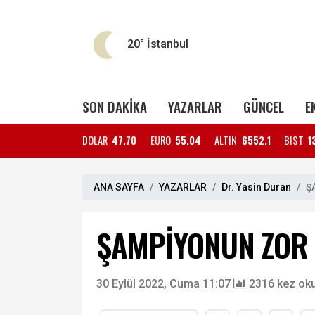
20°
İstanbul
SON DAKİKA
YAZARLAR
GÜNCEL
E
DOLAR
47.70
EURO
55.04
ALTIN
6552.1
BIST
1
ANA SAYFA
YAZARLAR
Dr. Yasin Duran
Ş
ŞAMPİYONUN ZOR 
30 Eylül 2022, Cuma 11:07
2316 kez ok