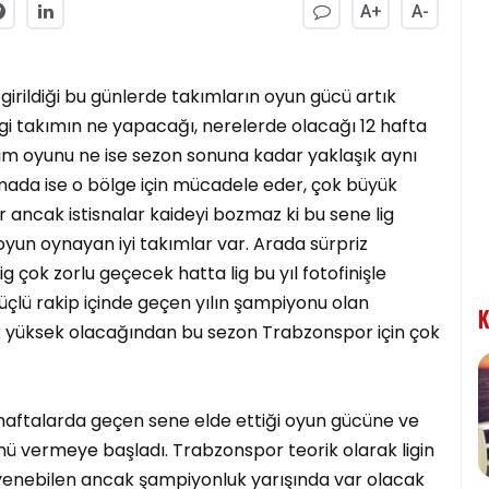
A+
A-
a girildiği bu günlerde takımların oyun gücü artık
i takımın ne yapacağı, nerelerde olacağı 12 hafta
akım oyunu ne ise sezon sonuna kadar yaklaşık aynı
mada ise o bölge için mücadele eder, çok büyük
lir ancak istisnalar kaideyi bozmaz ki bu sene lig
yun oynayan iyi takımlar var. Arada sürpriz
 çok zorlu geçecek hatta lig bu yıl fotofinişle
üçlü rakip içinde geçen yılın şampiyonu olan
K
k yüksek olacağından bu sezon Trabzonspor için çok
 haftalarda geçen sene elde ettiği oyun gücüne ve
ü vermeye başladı. Trabzonspor teorik olarak ligin
i yenebilen ancak şampiyonluk yarışında var olacak