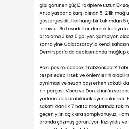
gibi görünen güçlü rakiplere üstünlük 
Antalyaspor’a karşı alınan 5-2’lik mağ
göstergesidir. Herhangi bir takımdan 5 go
etmiyor. Bu tesadüftür demek kolaya ka
ortalama 3 kez 5 gol yer. Şampiyon ola
sonra yine Galatasaray’la kendi sahası
Demirspor’a da deplasmanda mağlup ol
Peki, pes mi edecek Trabzonspor? Tabi k
tespit edebilirsek ve önlemlerini alabili
ayrılması ve sezon başı erken sakatlıkla
bir parçası. Visca ve Dorukhan’ın sezon
yerlerini doldurabilecek oyuncular var.
sakatlıkları ilk 7 hafta maçlarında tak
geçen yılın açık ara şampiyonuyuz. Hams
oranda çözmüş görünüyor. Kızılyıldız ve