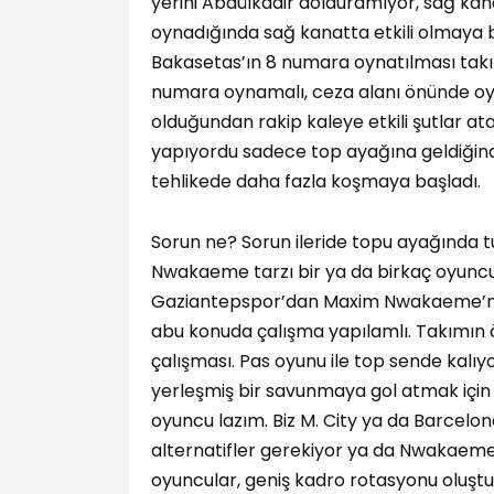
yerini Abdülkadir dolduramıyor, sağ kan
oynadığında sağ kanatta etkili olmaya 
Bakasetas’ın 8 numara oynatılması tak
numara oynamalı, ceza alanı önünde oyn
olduğundan rakip kaleye etkili şutlar at
yapıyordu sadece top ayağına geldiğind
tehlikede daha fazla koşmaya başladı.
Sorun ne? Sorun ileride topu ayağında t
Nwakaeme tarzı bir ya da birkaç oyunc
Gaziantepspor’dan Maxim Nwakaeme’nin 
abu konuda çalışma yapılamlı. Takımın
çalışması. Pas oyunu ile top sende kalı
yerleşmiş bir savunmaya gol atmak için da
oyuncu lazım. Biz M. City ya da Barcelo
alternatifler gerekiyor ya da Nwakaeme’l
oyuncular, geniş kadro rotasyonu oluştu