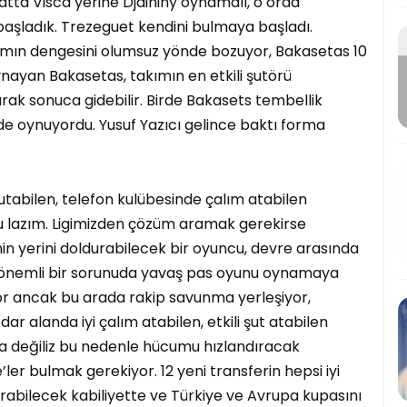
atta Visca yerine Djaininy oynamalı, o orda
başladık. Trezeguet kendini bulmaya başladı.
ımın dengesini olumsuz yönde bozuyor, Bakasetas 10
ayan Bakasetas, takımın en etkili şutörü
arak sonuca gidebilir. Birde Bakasets tembellik
e oynuyordu. Yusuf Yazıcı gelince baktı forma
utabilen, telefon kulübesinde çalım atabilen
u lazım. Ligimizden çözüm aramak gerekirse
yerini doldurabilecek bir oyuncu, devre arasında
 önemli bir sorunuda yavaş pas oyunu oynamaya
yor ancak bu arada rakip savunma yerleşiyor,
r alanda iyi çalım atabilen, etkili şut atabilen
na değiliz bu nedenle hücumu hızlandıracak
er bulmak gerekiyor. 12 yeni transferin hepsi iyi
rabilecek kabiliyette ve Türkiye ve Avrupa kupasını