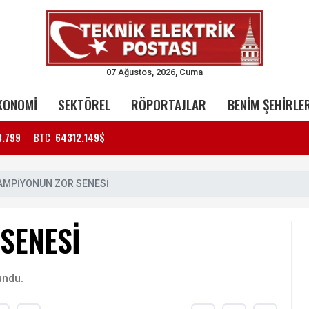
07 Ağustos, 2026, Cuma
KONOMİ
SEKTÖREL
RÖPORTAJLAR
BENİM ŞEHİRLE
3.799
BTC
64312.149$
AMPİYONUN ZOR SENESİ
SENESİ
undu.