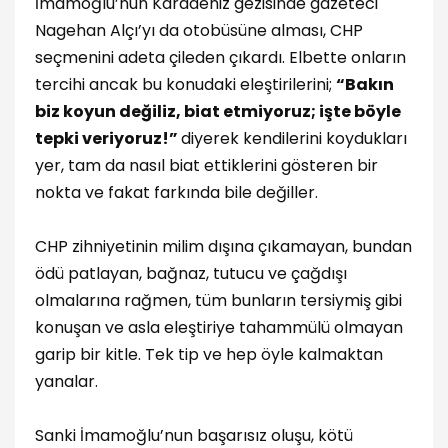
İmamoğlu’nun Karadeniz gezisinde gazeteci
Nagehan Alçı’yı da otobüsüne alması, CHP
seçmenini adeta çileden çıkardı. Elbette onların
tercihi ancak bu konudaki eleştirilerini;
“Bakın
biz koyun değiliz, biat etmiyoruz; işte böyle
tepki veriyoruz!”
diyerek kendilerini koydukları
yer, tam da nasıl biat ettiklerini gösteren bir
nokta ve fakat farkında bile değiller.
CHP zihniyetinin milim dışına çıkamayan, bundan
ödü patlayan, bağnaz, tutucu ve çağdışı
olmalarına rağmen, tüm bunların tersiymiş gibi
konuşan ve asla eleştiriye tahammülü olmayan
garip bir kitle. Tek tip ve hep öyle kalmaktan
yanalar.
Sanki İmamoğlu’nun başarısız oluşu, kötü