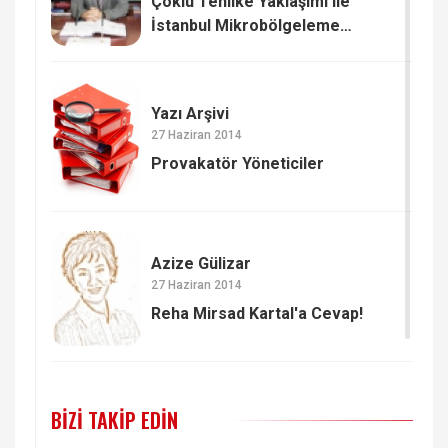
Çoklu Tehlike Yaklaşımı ile
İstanbul Mikrobölgeleme
Çalışmaları (2)
Yazı Arşivi
27 Haziran 2014
Provakatör Yöneticiler
Azize Gülizar
27 Haziran 2014
Reha Mirsad Kartal'a Cevap!
BIZI TAKIP EDIN