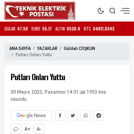
DOLAR
47.59
EURO
55.17
ALTIN
6530.4
BTC
64811.034$
ANA SAYFA
YAZARLAR
Güldalı COŞKUN
Putları Onları Yuttu
Putları Onları Yuttu
30 Mayıs 2022, Pazartesi 14:01
1953 kez
okundu.
A+
A-