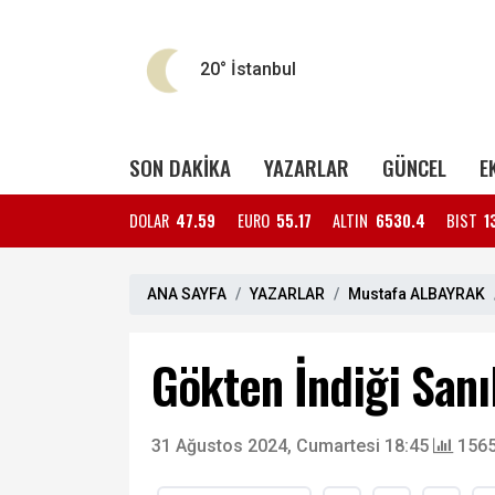
20°
İstanbul
SON DAKİKA
YAZARLAR
GÜNCEL
E
DOLAR
47.59
EURO
55.17
ALTIN
6530.4
BIST
1
ANA SAYFA
YAZARLAR
Mustafa ALBAYRAK
Gökten İndiği Sanı
31 Ağustos 2024, Cumartesi 18:45
1565