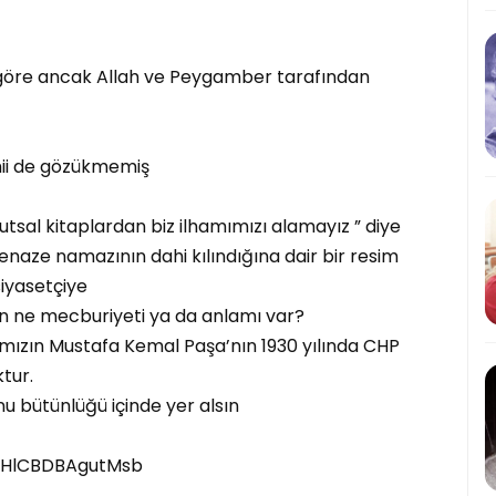
za göre ancak Allah ve Peygamber tarafından
ii de gözükmemiş
kutsal kitaplardan biz ilhamımızı alamayız ” diye
enaze namazının dahi kılındığına dair bir resim
iyasetçiye
 ne mecburiyeti ya da anlamı var?
arımızın Mustafa Kemal Paşa’nın 1930 yılında CHP
tur.
u bütünlüğü içinde yer alsın
M1HlCBDBAgutMsb