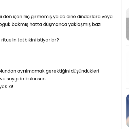
 den içeri hiç girmemiş ya da dine dindarlara veya
soğuk bakmış hatta düşmanca yaklaşmış bazı
itüelin tatbikini istiyorlar?
e yolundan ayrılmamak gerektiğini düşündükleri
 ve saygıda bulunsun
ok ki!