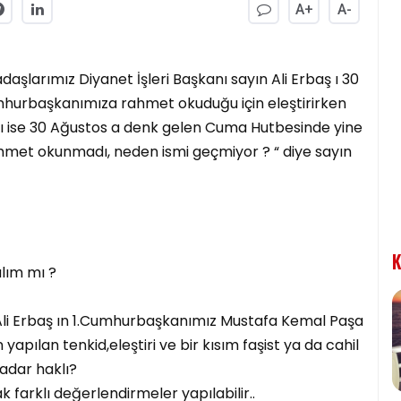
A+
A-
adaşlarımız Diyanet İşleri Başkanı sayın Ali Erbaş ı 30
hurbaşkanımıza rahmet okuduğu için eleştirirken
sı ise 30 Ağustos a denk gelen Cuma Hutbesinde yine
et okunmadı, neden ismi geçmiyor ? “ diye sayın
K
lım mı ?
 Ali Erbaş ın 1.Cumhurbaşkanımız Mustafa Kemal Paşa
ılan tenkid,eleştiri ve bir kısım faşist ya da cahil
kadar haklı?
farklı değerlendirmeler yapılabilir..