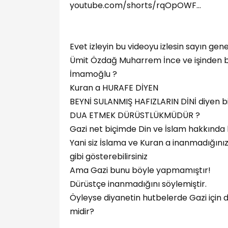
youtube.com/shorts/rqOpOWF…
Evet izleyin bu videoyu izlesin sayın ge
Ümit Özdağ Muharrem İnce ve işinden 
İmamoğlu ?
Kuran a HURAFE DİYEN
BEYNİ SULANMIŞ HAFIZLARIN DİNİ diyen 
DUA ETMEK DÜRÜSTLÜKMÜDÜR ?
Gazi net biçimde Din ve İslam hakkında ki 
Yani siz İslama ve Kuran a inanmadığını
gibi gösterebilirsiniz
Ama Gazi bunu böyle yapmamıştır!
Dürüstçe inanmadığını söylemiştir.
Öyleyse diyanetin hutbelerde Gazi içi
midir?