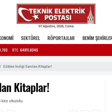
07 Ağustos, 2026, Cuma
KONOMİ
SEKTÖREL
RÖPORTAJLAR
BENİM ŞEHİRLE
3.703
BTC
64811.034$
Gökten İndiği Sanılan Kitaplar!
lan Kitaplar!
 kez okundu.