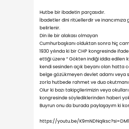
Hutbe bir ibadetin parçasıdır.
İbadetler dini ritüellerdir ve inancımı
belirlenir.
Din ile bir alakası olmayan
Cumhurbaşkanı olduktan sonra hiç cam
1930 yılında ki bir CHP kongresinde ifade
ettiği üzere “ Gökten indiği iddia edilen 
kendi sesinden açık beyanı olan hatta c
belge gözükmeyen devlet adamı veya s
zorla hutbede rahmet ve dua okutmanın
Olur ki bazı takipçilerimizin veya okull
kongresinde söylediklerinden haberi yok
Buyrun onu da burada paylaşayım ki kon
https://youtu.be/K9mNDNqIksc?si=D