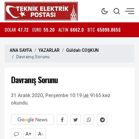
DOLAR
47.72
EURO
55.20
ALTIN
6662.0
BTC
65098.865$
ANA SAYFA
YAZARLAR
Güldalı COŞKUN
Davranış Sorunu
Davranış Sorunu
31 Aralık 2020, Perşembe 10:19
9165 kez
okundu.
A+
A-