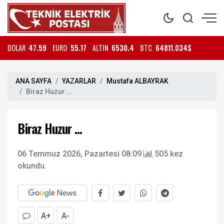
DOLAR
47.59
EURO
55.17
ALTIN
6530.4
BTC
64811.034$
ANA SAYFA
YAZARLAR
Mustafa ALBAYRAK
Biraz Huzur ...
Biraz Huzur ...
06 Temmuz 2026, Pazartesi 08:09
505 kez
okundu.
A+
A-