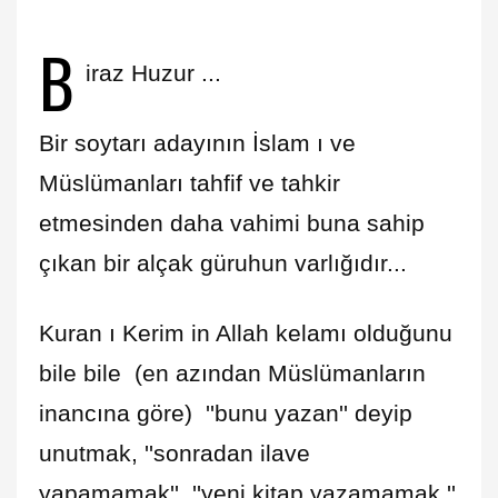
B
iraz Huzur ...
Bir soytarı adayının İslam ı ve
Müslümanları tahfif ve tahkir
etmesinden daha vahimi buna sahip
çıkan bir alçak güruhun varlığıdır...
Kuran ı Kerim in Allah kelamı olduğunu
bile bile (en azından Müslümanların
inancına göre) ''bunu yazan'' deyip
unutmak, ''sonradan ilave
yapamamak'', ''yeni kitap yazamamak ''