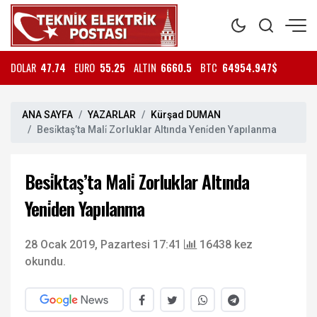
DOLAR
47.74
EURO
55.25
ALTIN
6660.5
BTC
64954.947$
ANA SAYFA
YAZARLAR
Kürşad DUMAN
Besi̇ktaş’ta Mali̇ Zorluklar Altında Yeni̇den Yapılanma
Besi̇ktaş’ta Mali̇ Zorluklar Altında
Yeni̇den Yapılanma
28 Ocak 2019, Pazartesi 17:41
16438 kez
okundu.