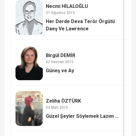
Necmi HİLALOĞLU
01 Ağustos 2015
Her Derde Deva Terör Örgütü
Daeş Ve Lawrence
Birgül DEMİR
02 Haziran 2015
Güneş ve Ay
Zeliha ÖZTÜRK
03 Mart 2015
Güzel Şeyler Söylemek Lazım …