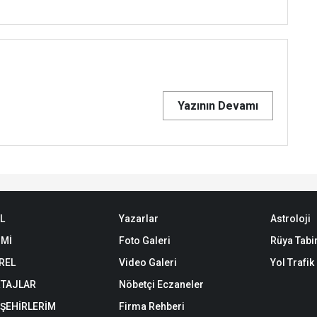
Yazının Devamı
L
Yazarlar
Astroloji
Mİ
Foto Galeri
Rüya Tabir
REL
Video Galeri
Yol Trafi
TAJLAR
Nöbetçi Eczaneler
 ŞEHİRLERİM
Firma Rehberi