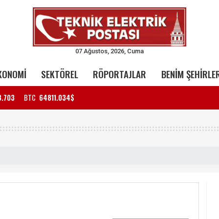
07 Ağustos, 2026, Cuma
KONOMİ
SEKTÖREL
RÖPORTAJLAR
BENİM ŞEHİRLE
3.703
BTC
64811.034$