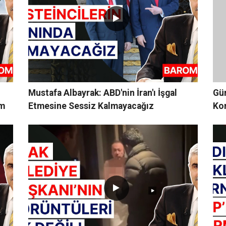
Mustafa Albayrak: ABD'nin İran'ı İşgal
Gü
ım
Etmesine Sessiz Kalmayacağız
Ko