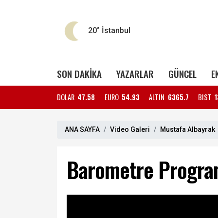
20°
İstanbul
SON DAKİKA
YAZARLAR
GÜNCEL
E
DOLAR
47.58
EURO
54.93
ALTIN
6365.7
BIST
1
ANA SAYFA
Video Galeri
Mustafa Albayrak
Barometre Progra