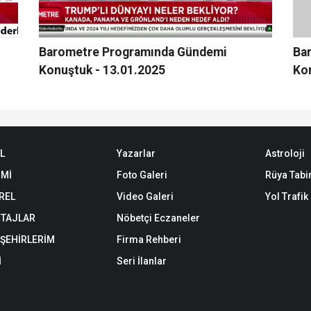
Barometre Programında Gündemi
Ba
Konuştuk - 13.01.2025
Ko
L
Yazarlar
Astroloji
Mİ
Foto Galeri
Rüya Tabir
REL
Video Galeri
Yol Trafi
TAJLAR
Nöbetçi Eczaneler
 ŞEHİRLERİM
Firma Rehberi
İ
Seri İlanlar