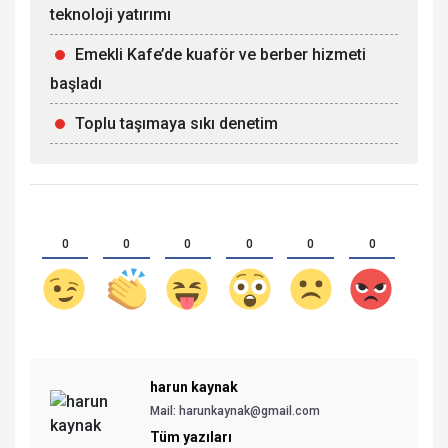
teknoloji yatırımı
Emekli Kafe’de kuaför ve berber hizmeti
başladı
Toplu taşımaya sıkı denetim
0
0
0
0
0
0
harun kaynak
Mail:
harunkaynak@gmail.com
Tüm yazıları