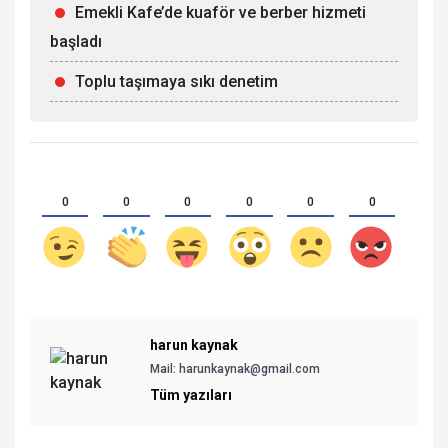
Emekli Kafe’de kuaför ve berber hizmeti
başladı
Toplu taşımaya sıkı denetim
0
0
0
0
0
0
harun kaynak
Mail: harunkaynak@gmail.com
Tüm yazıları