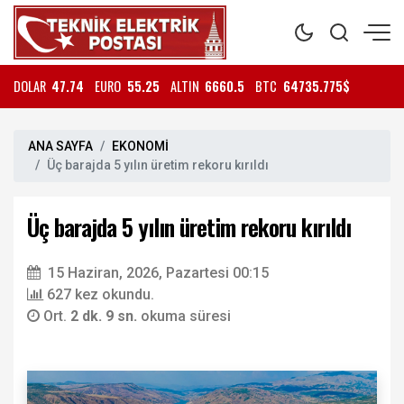
DOLAR
47.74
EURO
55.25
ALTIN
6660.5
BTC
64735.775$
ANA SAYFA
EKONOMİ
Üç barajda 5 yılın üretim rekoru kırıldı
Üç barajda 5 yılın üretim rekoru kırıldı
15 Haziran, 2026, Pazartesi 00:15
627 kez okundu.
Ort.
2 dk. 9 sn.
okuma süresi