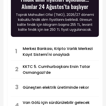
Alımlar 24 Ağustos’ta başlıyor
Toprak Mahsulleri Ofisi (TMO), 2026/27 dönemi
kabuklu fındık alım fiyatlarını belirledi. Giresun
kalite fındık için kilogram başına 255 TL, levant
kalite fındık için ise 250 TL fiyat uygulanacak.
Merkez Bankası, Kripto Varlık Merkezi
1
Kayıt Sistemi'ni onayladı
KKTC 5. Cumhurbaşkanı Ersin Tatar
2
Osmangazi’de
3
Güneşten elektrik üretiminde rekor
Van Gölü için sürdürülebilir gelecek
4