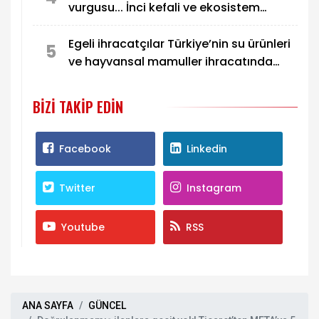
vurgusu... İnci kefali ve ekosistem
koruma gündemde
Egeli ihracatçılar Türkiye’nin su ürünleri
5
ve hayvansal mamuller ihracatında
liderliğini pekiştirdi
BIZI TAKIP EDIN
Facebook
Linkedin
Twitter
Instagram
Youtube
RSS
ANA SAYFA
GÜNCEL