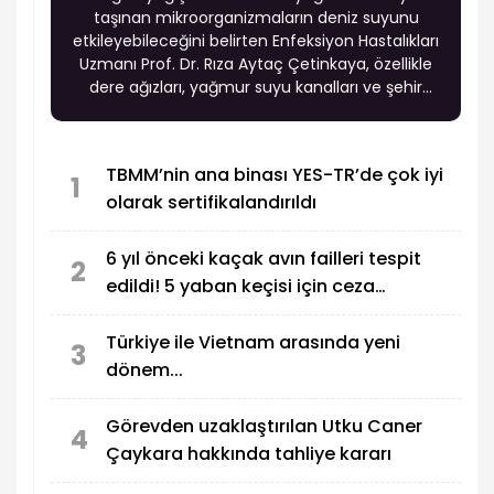
taşınan mikroorganizmaların deniz suyunu
etkileyebileceğini belirten Enfeksiyon Hastalıkları
Uzmanı Prof. Dr. Rıza Aytaç Çetinkaya, özellikle
dere ağızları, yağmur suyu kanalları ve şehir
kıyılarında enfeksiyon riskinin artabileceği
uyarısında bulundu.
TBMM’nin ana binası YES-TR’de çok iyi
1
olarak sertifikalandırıldı
6 yıl önceki kaçak avın failleri tespit
2
edildi! 5 yaban keçisi için ceza
uygulandı
Türkiye ile Vietnam arasında yeni
3
dönem...
Görevden uzaklaştırılan Utku Caner
4
Çaykara hakkında tahliye kararı