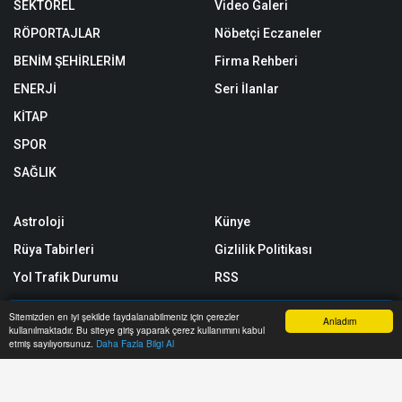
SEKTÖREL
Video Galeri
RÖPORTAJLAR
Nöbetçi Eczaneler
BENİM ŞEHİRLERİM
Firma Rehberi
ENERJİ
Seri İlanlar
KİTAP
SPOR
SAĞLIK
Astroloji
Künye
Rüya Tabirleri
Gizlilik Politikası
Yol Trafik Durumu
RSS
Sitemap
Sitemizden en iyi şekilde faydalanabilmeniz için çerezler
Anladım
kullanılmaktadır. Bu siteye giriş yaparak çerez kullanımını kabul
Sitene Ekle
Anasayfa
Yazarlar
Haber Ara
İhbar Hattı
Menu
etmiş sayılıyorsunuz.
Daha Fazla Bilgi Al
Arşiv
İletişim