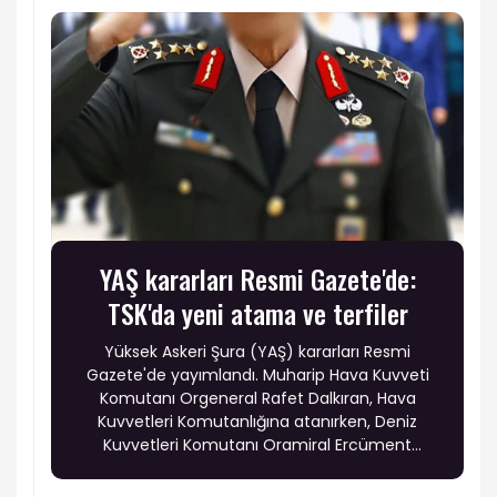
YAŞ kararları Resmi Gazete'de:
TSK'da yeni atama ve terfiler
Yüksek Askeri Şura (YAŞ) kararları Resmi
Gazete'de yayımlandı. Muharip Hava Kuvveti
Komutanı Orgeneral Rafet Dalkıran, Hava
Kuvvetleri Komutanlığına atanırken, Deniz
Kuvvetleri Komutanı Oramiral Ercüment
Tatlıoğlu'nun görev süresi bir yıl uzatıldı. Ayrıca
19 general, 6 amiral ve 69 albay bir üst rütbeye