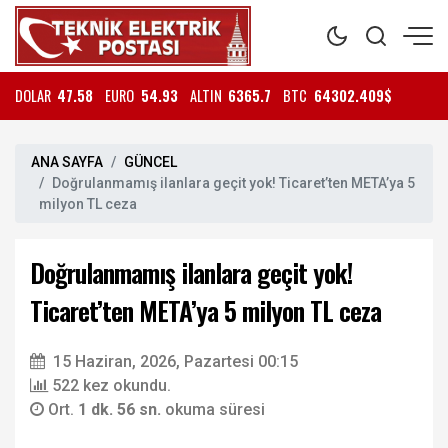
DOLAR
47.58
EURO
54.93
ALTIN
6365.7
BTC
64302.409$
ANA SAYFA
GÜNCEL
Doğrulanmamış ilanlara geçit yok! Ticaret’ten META’ya 5
milyon TL ceza
Doğrulanmamış ilanlara geçit yok!
Ticaret’ten META’ya 5 milyon TL ceza
15 Haziran, 2026, Pazartesi 00:15
522 kez okundu.
Ort.
1 dk. 56 sn.
okuma süresi