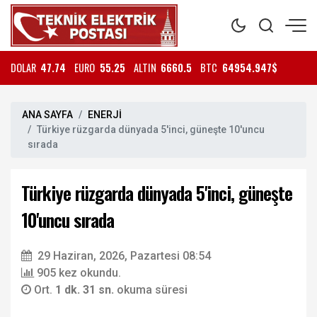
DOLAR
47.74
EURO
55.25
ALTIN
6660.5
BTC
64954.947$
ANA SAYFA
ENERJİ
Türkiye rüzgarda dünyada 5'inci, güneşte 10'uncu
sırada
Türkiye rüzgarda dünyada 5'inci, güneşte
10'uncu sırada
29 Haziran, 2026, Pazartesi 08:54
905 kez okundu.
Ort.
1 dk. 31 sn.
okuma süresi