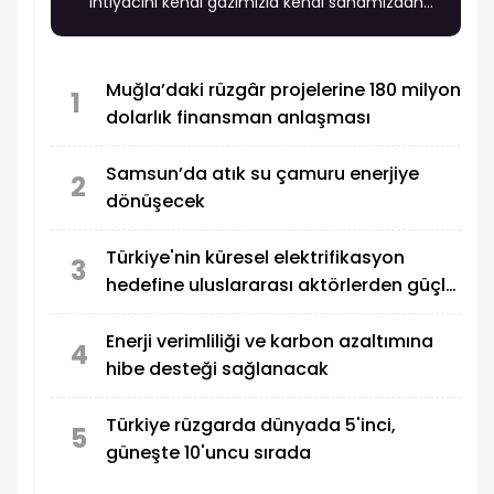
ihtiyacını kendi gazımızla kendi sahamızdan
karşılar hale geleceğiz" dedi.
Muğla’daki rüzgâr projelerine 180 milyon
1
dolarlık finansman anlaşması
Samsun’da atık su çamuru enerjiye
2
dönüşecek
Türkiye'nin küresel elektrifikasyon
3
hedefine uluslararası aktörlerden güçlü
destek
Enerji verimliliği ve karbon azaltımına
4
hibe desteği sağlanacak
Türkiye rüzgarda dünyada 5'inci,
5
güneşte 10'uncu sırada