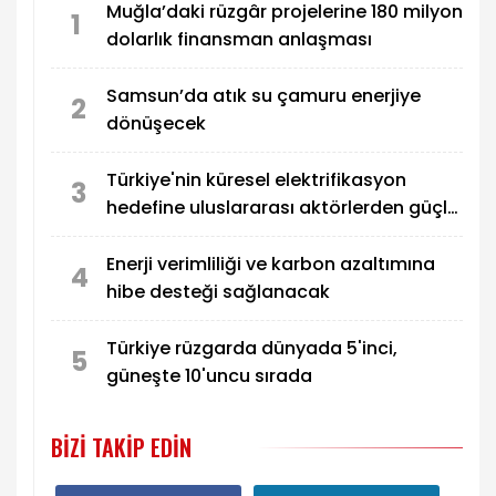
Muğla’daki rüzgâr projelerine 180 milyon
1
dolarlık finansman anlaşması
Samsun’da atık su çamuru enerjiye
2
dönüşecek
Türkiye'nin küresel elektrifikasyon
3
hedefine uluslararası aktörlerden güçlü
destek
Enerji verimliliği ve karbon azaltımına
4
hibe desteği sağlanacak
Türkiye rüzgarda dünyada 5'inci,
5
güneşte 10'uncu sırada
BIZI TAKIP EDIN