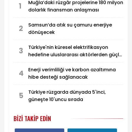
Muğla’daki rüzgâr projelerine 180 milyon
1
dolarlık finansman anlaşması
Samsun’da atık su çamuru enerjiye
2
dönüşecek
Türkiye'nin küresel elektrifikasyon
3
hedefine uluslararası aktörlerden güçlü
destek
Enerji verimliliği ve karbon azaltımına
4
hibe desteği sağlanacak
Türkiye rüzgarda dünyada 5'inci,
5
güneşte 10'uncu sırada
BIZI TAKIP EDIN