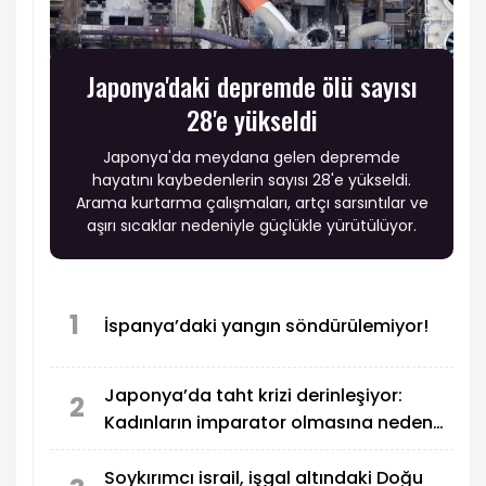
Japonya'daki depremde ölü sayısı
28'e yükseldi
Japonya'da meydana gelen depremde
hayatını kaybedenlerin sayısı 28'e yükseldi.
Arama kurtarma çalışmaları, artçı sarsıntılar ve
aşırı sıcaklar nedeniyle güçlükle yürütülüyor.
1
İspanya’daki yangın söndürülemiyor!
Japonya’da taht krizi derinleşiyor:
2
Kadınların imparator olmasına neden
izin verilmiyor?
Soykırımcı israil, işgal altındaki Doğu