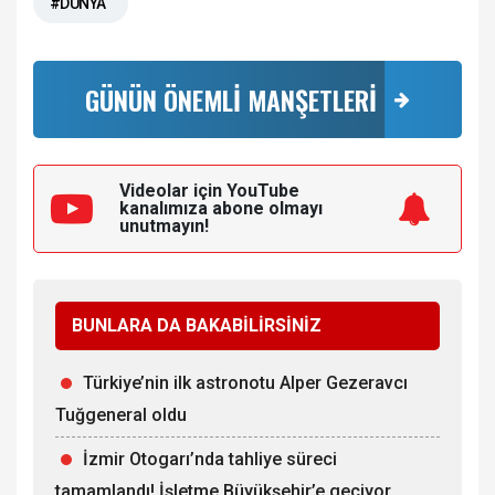
#DÜNYA
GÜNÜN ÖNEMLİ MANŞETLERİ
Videolar için YouTube
kanalımıza
abone olmayı
unutmayın!
BUNLARA DA BAKABİLİRSİNİZ
Türkiye’nin ilk astronotu Alper Gezeravcı
Tuğgeneral oldu
İzmir Otogarı’nda tahliye süreci
tamamlandı! İşletme Büyükşehir’e geçiyor