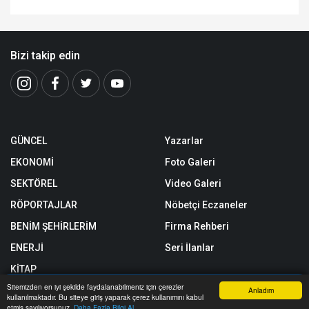
Bizi takip edin
GÜNCEL
Yazarlar
EKONOMİ
Foto Galeri
SEKTÖREL
Video Galeri
RÖPORTAJLAR
Nöbetçi Eczaneler
BENİM ŞEHİRLERİM
Firma Rehberi
ENERJİ
Seri İlanlar
KİTAP
Sitemizden en iyi şekilde faydalanabilmeniz için çerezler
SPOR
Anladım
kullanılmaktadır. Bu siteye giriş yaparak çerez kullanımını kabul
Anasayfa
Yazarlar
Haber Ara
İhbar Hattı
Menu
etmiş sayılıyorsunuz.
Daha Fazla Bilgi Al