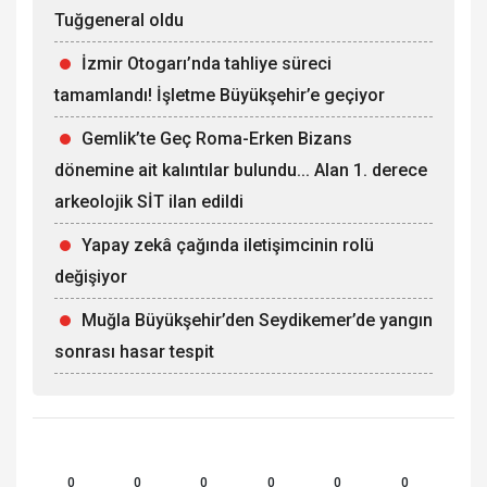
Tuğgeneral oldu
İzmir Otogarı’nda tahliye süreci
tamamlandı! İşletme Büyükşehir’e geçiyor
Gemlik’te Geç Roma-Erken Bizans
dönemine ait kalıntılar bulundu... Alan 1. derece
arkeolojik SİT ilan edildi
Yapay zekâ çağında iletişimcinin rolü
değişiyor
Muğla Büyükşehir’den Seydikemer’de yangın
sonrası hasar tespit
0
0
0
0
0
0