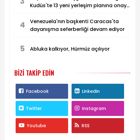
3
Kudüs'te 13 yeni yerleşim planına onay
verdi
Venezuela'nın başkenti Caracas'ta
4
dayanışma seferberliği devam ediyor
5
Abluka kalkıyor, Hürmüz açılıyor
BIZI TAKIP EDIN
Facebook
Linkedin
Twitter
Instagram
Youtube
RSS