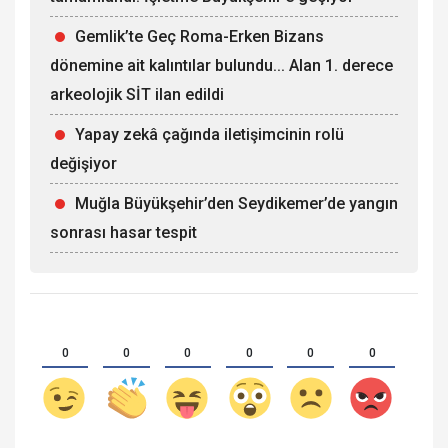
Gemlik’te Geç Roma-Erken Bizans
dönemine ait kalıntılar bulundu... Alan 1. derece
arkeolojik SİT ilan edildi
Yapay zekâ çağında iletişimcinin rolü
değişiyor
Muğla Büyükşehir’den Seydikemer’de yangın
sonrası hasar tespit
0
0
0
0
0
0