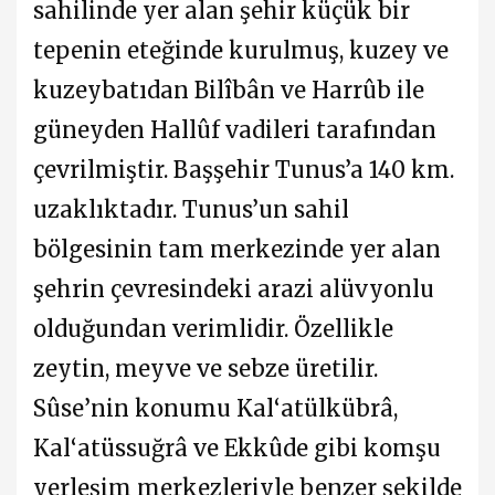
sahilinde yer alan şehir küçük bir
tepenin eteğinde kurulmuş, kuzey ve
kuzeybatıdan Bilîbân ve Harrûb ile
güneyden Hallûf vadileri tarafından
çevrilmiştir. Başşehir Tunus’a 140 km.
uzaklıktadır. Tunus’un sahil
bölgesinin tam merkezinde yer alan
şehrin çevresindeki arazi alüvyonlu
olduğundan verimlidir. Özellikle
zeytin, meyve ve sebze üretilir.
Sûse’nin konumu Kal‘atülkübrâ,
Kal‘atüssuğrâ ve Ekkûde gibi komşu
yerleşim merkezleriyle benzer şekilde