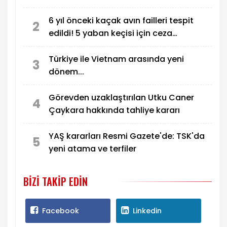
6 yıl önceki kaçak avın failleri tespit
2
edildi! 5 yaban keçisi için ceza
uygulandı
Türkiye ile Vietnam arasında yeni
3
dönem...
Görevden uzaklaştırılan Utku Caner
4
Çaykara hakkında tahliye kararı
YAŞ kararları Resmi Gazete'de: TSK'da
5
yeni atama ve terfiler
BIZI TAKIP EDIN
Facebook
Linkedin