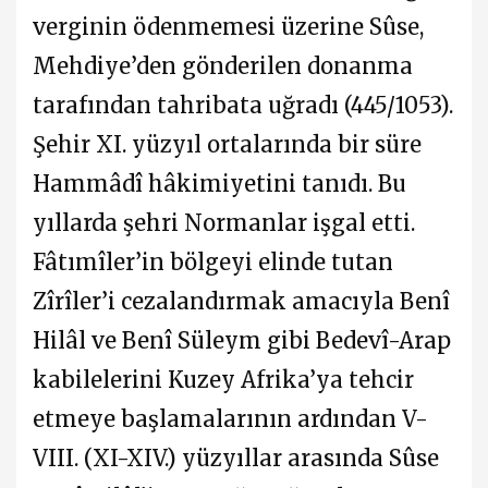
verginin ödenmemesi üzerine Sûse,
Mehdiye’den gönderilen donanma
tarafından tahribata uğradı (445/1053).
Şehir XI. yüzyıl ortalarında bir süre
Hammâdî hâkimiyetini tanıdı. Bu
yıllarda şehri Normanlar işgal etti.
Fâtımîler’in bölgeyi elinde tutan
Zîrîler’i cezalandırmak amacıyla Benî
Hilâl ve Benî Süleym gibi Bedevî-Arap
kabilelerini Kuzey Afrika’ya tehcir
etmeye başlamalarının ardından V-
VIII. (XI-XIV.) yüzyıllar arasında Sûse