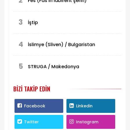
2
Fes (Fas’ın labirent şehri)
3
İştip
4
İslimye (Sliven) / Bulgaristan
5
STRUGA / Makedonya
BIZI TAKIP EDIN
Facebook
Linkedin
Twitter
Instagram