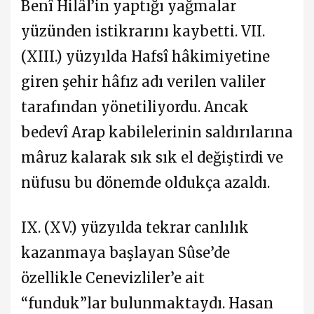
Benî Hilâl’in yaptığı yağmalar
yüzünden istikrarını kaybetti. VII.
(XIII.) yüzyılda Hafsî hâkimiyetine
giren şehir hâfız adı verilen valiler
tarafından yönetiliyordu. Ancak
bedevî Arap kabilelerinin saldırılarına
mâruz kalarak sık sık el değiştirdi ve
nüfusu bu dönemde oldukça azaldı.
IX. (XV.) yüzyılda tekrar canlılık
kazanmaya başlayan Sûse’de
özellikle Cenevizliler’e ait
“funduk”lar bulunmaktaydı. Hasan