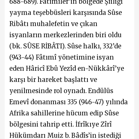
688-689). Fâtımîler’in bölgede Şîiliği
yayma teşebbüsleri karşısında Sûse
Ribâtı muhalefetin ve çıkan
isyanların merkezlerinden biri oldu
(bk. SÛSE RİBÂTI). Sûse halkı, 332’de
(943-44) Fâtımî yönetimine isyan
eden Hâricî Ebû Yezîd en-Nükkârî’ye
karşı bir hareket başlattı ve
yenilmesinde rol oynadı. Endülüs
Emevî donanması 335 (946-47) yılında
Afrika sahillerine hücum edip Sûse
bölgesini tahrip etti. İfrîkıye Zîrî
Hükümdarı Muiz b. Bâdîs’in istediği