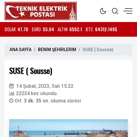
DOLAR
47.70
EURO
55.04
ALTIN
6552.1
BTC
64312.149$
ANA SAYFA
BENİM ŞEHİRLERİM
SUSE ( Sousse)
SUSE ( Sousse)
14 Şubat, 2023, Salı 15:22
22234 kez okundu.
Ort.
3 dk. 35 sn.
okuma süresi