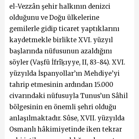
el-Vezzân şehir halkının denizci
olduğunu ve Doğu ülkelerine
gemilerle gidip ticaret yaptıklarını
kaydetmekle birlikte XVI. yüzyıl
başlarında nüfusunun azaldığını
söyler (Vaṣfü İfrîḳıyye, II, 83-84). XVI.
yüzyılda İspanyollar’ın Mehdiye’yi
tahrip etmesinin ardından 15.000
civarındaki nüfusuyla Tunus’un Sâhil
bölgesinin en önemli şehri olduğu
anlaşılmaktadır. Sûse, XVII. yüzyılda
Osmanlı hâkimiyetinde iken tekrar