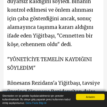
duyarsız kaldığını söyledi. Binanın
kontrol edilmesi ve önlem alınması
için çaba gösterdiğini ancak, sonuç
alamayınca taşınma kararı aldığını
ifade eden Yiğitbaşı, "Cennetten bir
köşe, cehennem oldu" dedi.
"YÖNETİCİYE TEMELİN KAYDIĞINI
SÖYLEDİM"
Rönesans Rezidans'a Yiğitbaşı, tavsiye
üzerine Rönesans Rezidans'tan daire
Sitemizden en iyi şekilde faydalanabilmeniz için çerezler
Anladım
satın aldığını ve 2013 yılında
kullanılmaktadır. Bu siteye giriş yaparak çerez kullanımını kabul
Anasayfa
Yazarlar
Haber Ara
İhbar Hattı
Menu
etmiş sayılıyorsunuz.
Daha Fazla Bilgi Al