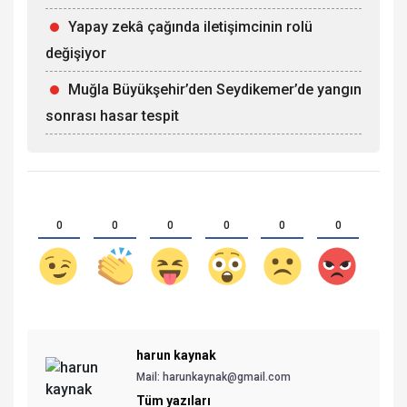
Yapay zekâ çağında iletişimcinin rolü
değişiyor
Muğla Büyükşehir’den Seydikemer’de yangın
sonrası hasar tespit
0
0
0
0
0
0
harun kaynak
Mail:
harunkaynak@gmail.com
Tüm yazıları