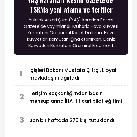
TSK'da yeni atama ve terfiler
Yüksek Askeri Şura (YAŞ) kararları Resmi
Gazete'de yayımlandı. Muharip Hava Kuvveti
Komutanı Orgeneral Rafet Dalkıran, Hava
Kuvvetleri Komutanlığına atanırken, Deniz
Kuvvetleri Komutanı Oramiral Ercüment
Tatlıoğlu'nun görev süresi bir yıl uzatıldı. Ayrıca
19 general, 6 amiral ve 69 albay bir üst rütbeye
terfi etti.
İçişleri Bakanı Mustafa Çiftçi, Libyalı
1
mevkidaşını ağırladı
İletişim Başkanlığı’ndan basın
2
mensuplarına İHA-1 ticari pilot eğitimi
3
Son bir haftada 275 kişi tutuklandı