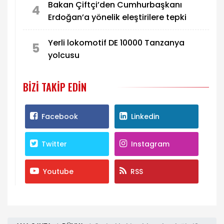
Bakan Çiftçi’den Cumhurbaşkanı
4
Erdoğan’a yönelik eleştirilere tepki
Yerli lokomotif DE 10000 Tanzanya
5
yolcusu
BIZI TAKIP EDIN
Facebook
Linkedin
Twitter
Instagram
Youtube
RSS