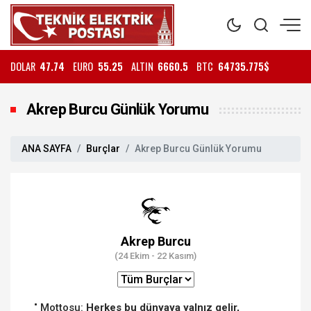
DOLAR
47.74
EURO
55.25
ALTIN
6660.5
BTC
64735.775$
Akrep Burcu Günlük Yorumu
ANA SAYFA
Burçlar
Akrep Burcu Günlük Yorumu
Akrep Burcu
(24 Ekim - 22 Kasım)
Mottosu:
Herkes bu dünyaya yalnız gelir,