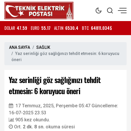
DOLAR
47.59
EURO
55.17
ALTIN
6530.4
BTC
64811.034$
ANA SAYFA
SAĞLIK
Yaz serinliği göz sağlığınızı tehdit etmesin: 6 koruyucu
öneri
Yaz serinliği göz sağlığınızı tehdit
etmesin: 6 koruyucu öneri
17 Temmuz, 2025, Perşembe 05:47
Güncelleme:
16-07-2025 23:53
905 kez okundu.
Ort.
2 dk. 8 sn.
okuma süresi