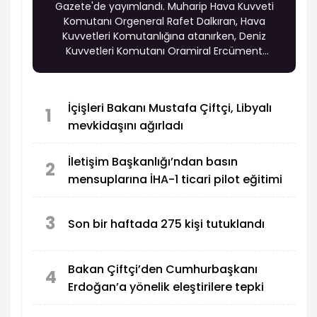
Gazete'de yayımlandı. Muharip Hava Kuvveti
Komutanı Orgeneral Rafet Dalkıran, Hava
Kuvvetleri Komutanlığına atanırken, Deniz
Kuvvetleri Komutanı Oramiral Ercüment
Tatlıoğlu'nun görev süresi bir yıl uzatıldı. Ayrıca
19 general, 6 amiral ve 69 albay bir üst rütbeye
terfi etti.
İçişleri Bakanı Mustafa Çiftçi, Libyalı
1
mevkidaşını ağırladı
İletişim Başkanlığı’ndan basın
2
mensuplarına İHA-1 ticari pilot eğitimi
3
Son bir haftada 275 kişi tutuklandı
Bakan Çiftçi’den Cumhurbaşkanı
4
Erdoğan’a yönelik eleştirilere tepki