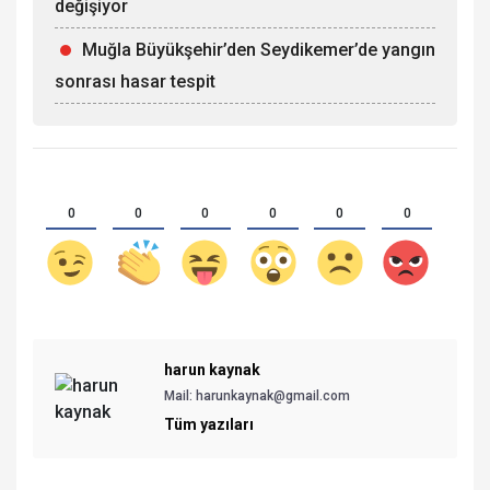
değişiyor
Muğla Büyükşehir’den Seydikemer’de yangın
sonrası hasar tespit
0
0
0
0
0
0
harun kaynak
Mail: harunkaynak@gmail.com
Tüm yazıları