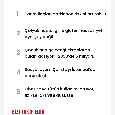
geçirebileceği belirtildi.
1
Tarım ilaçları parkinson riskini artırabilir
Çölyak hastalığı ile gluten hassasiyeti
2
aynı şey değil
Çocukların geleceği ekranlarda
3
bulanıklaşıyor... 2050’de 5 milyarı
etkilemesi bekleniyor!
Sosyal Uyum Çalıştayı İstanbul’da
4
gerçekleşti
Obezite ve tütün kullanımı artıyor,
5
fiziksel aktivite düşüşte!
BIZI TAKIP EDIN