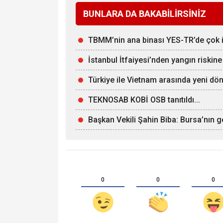
BUNLARA DA BAKABİLİRSİNİZ
TBMM’nin ana binası YES-TR’de çok iyi
İstanbul İtfaiyesi’nden yangın riskine
Türkiye ile Vietnam arasında yeni dön
TEKNOSAB KOBİ OSB tanıtıldı...
Başkan Vekili Şahin Biba: Bursa’nın g
0
0
0