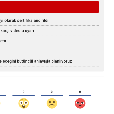
 olarak sertifikalandırıldı
 karşı videolu uyarı
em...
eleceğini bütüncül anlayışla planlıyoruz
0
0
0