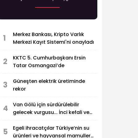
Merkez Bankası, Kripto Varlık
1
Merkezi Kayıt Sistemi'ni onayladı
KKTC 5. Cumhurbaşkanı Ersin
2
Tatar Osmangazi’de
Güneşten elektrik üretiminde
3
rekor
Van Gölü için sürdürülebilir
4
gelecek vurgusu... İnci kefali ve
ekosistem koruma gündemde
Egeli ihracatçılar Türkiye’nin su
5
ürünleri ve hayvansal mamuller