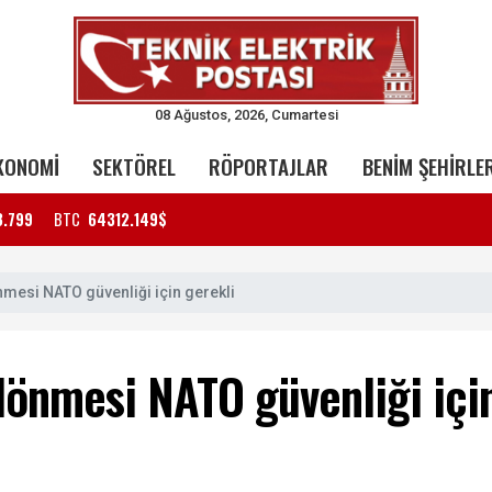
08 Ağustos, 2026, Cumartesi
KONOMİ
SEKTÖREL
RÖPORTAJLAR
BENİM ŞEHİRLE
3.799
BTC
64312.149$
nmesi NATO güvenliği için gerekli
 dönmesi NATO güvenliği içi