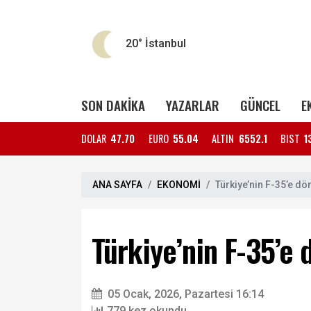
20°
İstanbul
SON DAKİKA
YAZARLAR
GÜNCEL
E
DOLAR
47.70
EURO
55.04
ALTIN
6552.1
BIST
1
ANA SAYFA
EKONOMİ
Türkiye’nin F-35’e dö
Türkiye’nin F-35’e
05 Ocak, 2026, Pazartesi 16:14
779 kez okundu.