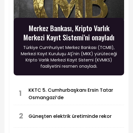
Merkez Bankası, Kripto Varlık
Merkezi Kayıt Sistemi'ni onayladı
Türkiye Cumhuriyet Merkez Bankası (TCMB),
Merkezi Kayıt Kuruluşu AŞ'nin (MKK) yürüteceği
Kripto Varlık Merkezi Kayıt Sistemi (KVMKS)
faaliyetini resmen onayladı.
KKTC 5. Cumhurbaşkanı Ersin Tatar
1
Osmangazi’de
2
Güneşten elektrik üretiminde rekor