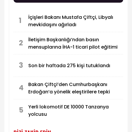
19 general, 6 amiral ve 69 albay bir üst rütbeye
terfi etti.
İçişleri Bakanı Mustafa Çiftçi, Libyalı
1
mevkidaşını ağırladı
İletişim Başkanlığı’ndan basın
2
mensuplarına İHA-1 ticari pilot eğitimi
3
Son bir haftada 275 kişi tutuklandı
Bakan Çiftçi’den Cumhurbaşkanı
4
Erdoğan’a yönelik eleştirilere tepki
Yerli lokomotif DE 10000 Tanzanya
5
yolcusu