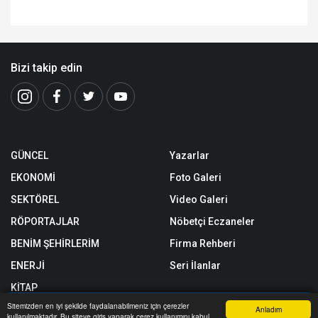
Bizi takip edin
GÜNCEL
Yazarlar
EKONOMİ
Foto Galeri
SEKTÖREL
Video Galeri
RÖPORTAJLAR
Nöbetçi Eczaneler
BENİM ŞEHİRLERİM
Firma Rehberi
ENERJİ
Seri İlanlar
KİTAP
Sitemizden en iyi şekilde faydalanabilmeniz için çerezler
SPOR
Anladım
kullanılmaktadır. Bu siteye giriş yaparak çerez kullanımını kabul