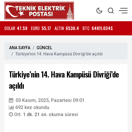
DOLAR
47.59
EURO
55.17
ALTIN
6530.4
BTC
64811.034$
ANA SAYFA
GÜNCEL
Türkiye’nin 14. Hava Kampüsü Divriği’de açıldı
Türkiye’nin 14. Hava Kampüsü Divriği’de
açıldı
03 Kasım, 2025, Pazartesi 09:01
692 kez okundu.
Ort.
1 dk. 21 sn.
okuma süresi