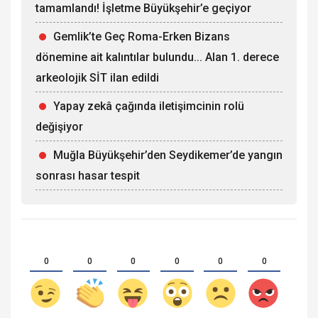
tamamlandı! İşletme Büyükşehir’e geçiyor
Gemlik’te Geç Roma-Erken Bizans
dönemine ait kalıntılar bulundu... Alan 1. derece
arkeolojik SİT ilan edildi
Yapay zekâ çağında iletişimcinin rolü
değişiyor
Muğla Büyükşehir’den Seydikemer’de yangın
sonrası hasar tespit
0
0
0
0
0
0