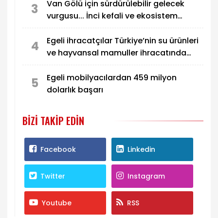
Van Gölü için sürdürülebilir gelecek
3
vurgusu... İnci kefali ve ekosistem
koruma gündemde
Egeli ihracatçılar Türkiye’nin su ürünleri
4
ve hayvansal mamuller ihracatında
liderliğini pekiştirdi
Egeli mobilyacılardan 459 milyon
5
dolarlık başarı
BIZI TAKIP EDIN
Facebook
Linkedin
Twitter
Instagram
Youtube
RSS