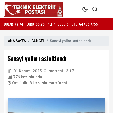
DOLAR
47.74
EURO
55.25
ALTIN
6660.5
BTC
64735.775$
ANA SAYFA
GÜNCEL
Sanayi yolları asfaltlandı
Sanayi yolları asfaltlandı
01 Kasım, 2025, Cumartesi 13:17
776 kez okundu.
Ort.
1 dk. 31 sn.
okuma süresi