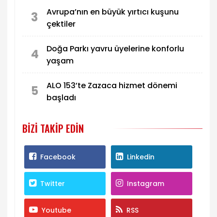
Avrupa’nın en büyük yırtıcı kuşunu
3
çektiler
Doğa Parkı yavru üyelerine konforlu
4
yaşam
ALO 153’te Zazaca hizmet dönemi
5
başladı
BIZI TAKIP EDIN
Facebook
Linkedin
Twitter
Instagram
Youtube
RSS