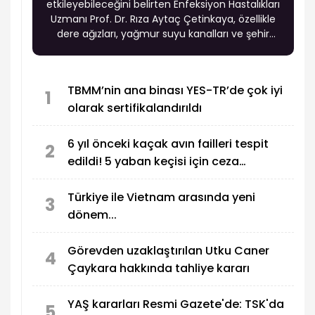
etkileyebileceğini belirten Enfeksiyon Hastalıkları
Uzmanı Prof. Dr. Rıza Aytaç Çetinkaya, özellikle
dere ağızları, yağmur suyu kanalları ve şehir
kıyılarında enfeksiyon riskinin artabileceği
uyarısında bulundu.
TBMM’nin ana binası YES-TR’de çok iyi
1
olarak sertifikalandırıldı
6 yıl önceki kaçak avın failleri tespit
2
edildi! 5 yaban keçisi için ceza
uygulandı
Türkiye ile Vietnam arasında yeni
3
dönem...
Görevden uzaklaştırılan Utku Caner
4
Çaykara hakkında tahliye kararı
YAŞ kararları Resmi Gazete'de: TSK'da
5