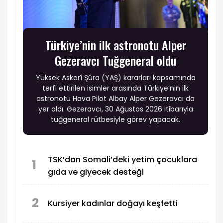
Türkiye’nin ilk astronotu Alper
Gezeravcı Tuğgeneral oldu
Yüksek Askerî Şûra (YAŞ) kararları kapsamında
terfi ettirilen isimler arasında Türkiye’nin ilk
astronotu Hava Pilot Albay Alper Gezeravcı da
yer aldı. Gezeravcı, 30 Ağustos 2026 itibarıyla
tuğgeneral rütbesiyle görev yapacak.
TSK’dan Somali’deki yetim çocuklara
1
gıda ve giyecek desteği
2
Kursiyer kadınlar doğayı keşfetti