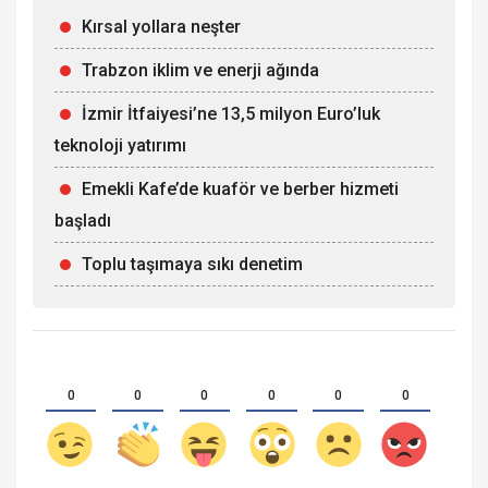
Kırsal yollara neşter
Trabzon iklim ve enerji ağında
İzmir İtfaiyesi’ne 13,5 milyon Euro’luk
teknoloji yatırımı
Emekli Kafe’de kuaför ve berber hizmeti
başladı
Toplu taşımaya sıkı denetim
0
0
0
0
0
0