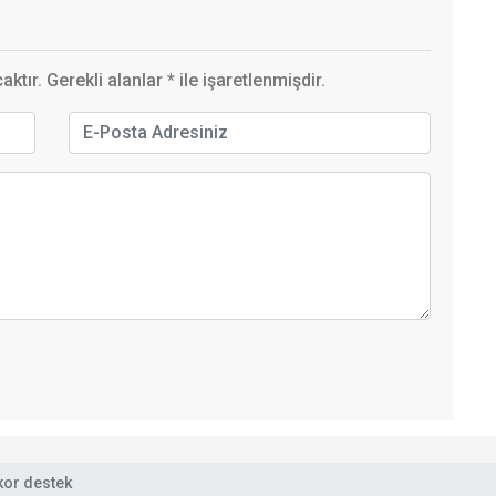
ktır. Gerekli alanlar
*
ile işaretlenmişdir.
kor destek