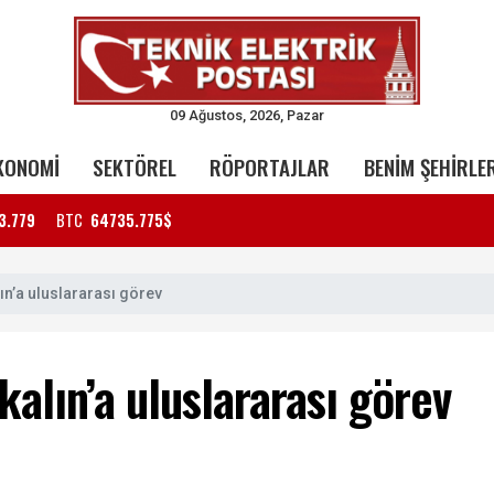
09 Ağustos, 2026, Pazar
KONOMİ
SEKTÖREL
RÖPORTAJLAR
BENİM ŞEHİRLE
3.779
BTC
64735.775$
ın’a uluslararası görev
alın’a uluslararası görev