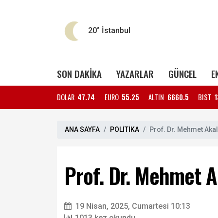
20°
İstanbul
SON DAKİKA
YAZARLAR
GÜNCEL
E
DOLAR
47.74
EURO
55.25
ALTIN
6660.5
BIST
1
ANA SAYFA
POLİTİKA
Prof. Dr. Mehmet Akal
Prof. Dr. Mehmet Ak
19 Nisan, 2025, Cumartesi 10:13
1013 kez okundu.