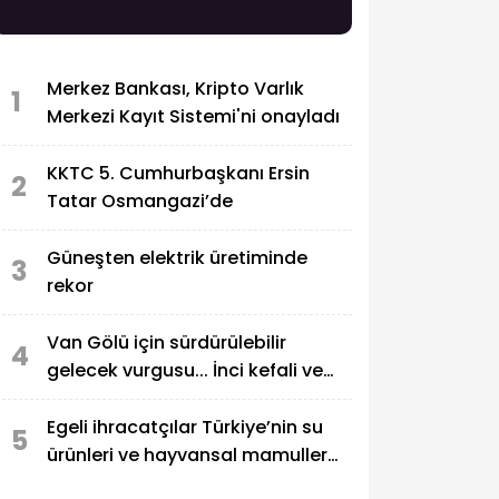
Merkez Bankası, Kripto Varlık
1
Merkezi Kayıt Sistemi'ni onayladı
KKTC 5. Cumhurbaşkanı Ersin
2
Tatar Osmangazi’de
Güneşten elektrik üretiminde
3
rekor
Van Gölü için sürdürülebilir
4
gelecek vurgusu... İnci kefali ve
ekosistem koruma gündemde
Egeli ihracatçılar Türkiye’nin su
5
ürünleri ve hayvansal mamuller
ihracatında liderliğini pekiştirdi