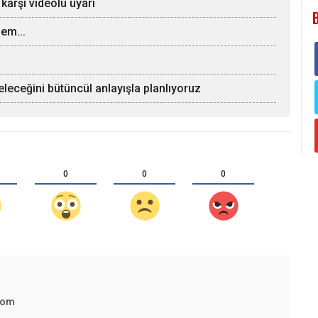
 karşı videolu uyarı
em...
eleceğini bütüncül anlayışla planlıyoruz
0
0
0
com