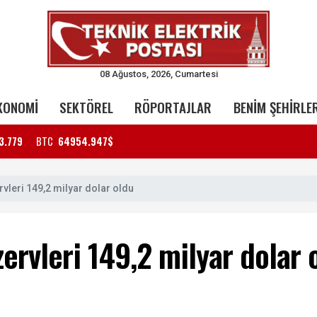
08 Ağustos, 2026, Cumartesi
KONOMİ
SEKTÖREL
RÖPORTAJLAR
BENİM ŞEHİRLE
3.779
BTC
64954.947$
vleri 149,2 milyar dolar oldu
ervleri 149,2 milyar dolar 