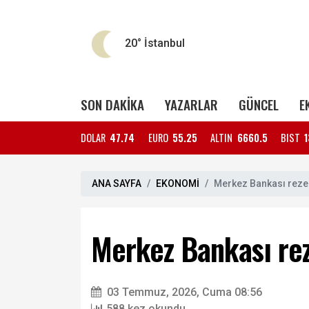
20°
İstanbul
SON DAKİKA
YAZARLAR
GÜNCEL
E
DOLAR
47.74
EURO
55.25
ALTIN
6660.5
BIST
1
ANA SAYFA
EKONOMİ
Merkez Bankası rezer
Merkez Bankası rez
03 Temmuz, 2026, Cuma 08:56
588 kez okundu.