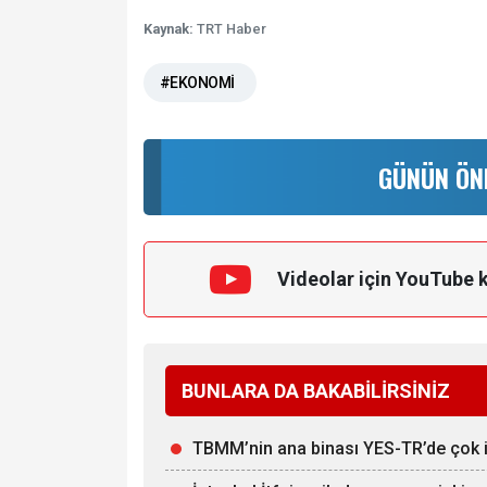
Kaynak:
TRT Haber
#EKONOMİ
GÜNÜN ÖN
Videolar için YouTube 
BUNLARA DA BAKABİLİRSİNİZ
TBMM’nin ana binası YES-TR’de çok iyi