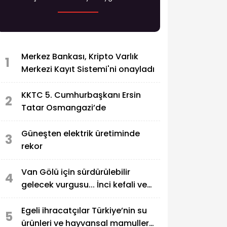
Merkez Bankası, Kripto Varlık
1
Merkezi Kayıt Sistemi'ni onayladı
KKTC 5. Cumhurbaşkanı Ersin
2
Tatar Osmangazi’de
Güneşten elektrik üretiminde
3
rekor
Van Gölü için sürdürülebilir
4
gelecek vurgusu... İnci kefali ve
ekosistem koruma gündemde
Egeli ihracatçılar Türkiye’nin su
5
ürünleri ve hayvansal mamuller