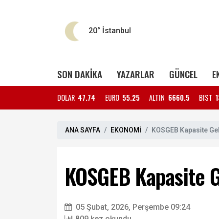
20°
İstanbul
SON DAKİKA
YAZARLAR
GÜNCEL
E
DOLAR
47.74
EURO
55.25
ALTIN
6660.5
BIST
1
ANA SAYFA
EKONOMİ
KOSGEB Kapasite Geli
KOSGEB Kapasite Ge
05 Şubat, 2026, Perşembe 09:24
809 kez okundu.