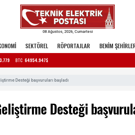
08 Ağustos, 2026, Cumartesi
KONOMİ
SEKTÖREL
RÖPORTAJLAR
BENİM ŞEHİRLE
3.779
BTC
64954.947$
ştirme Desteği başvuruları başladı
liştirme Desteği başvurula