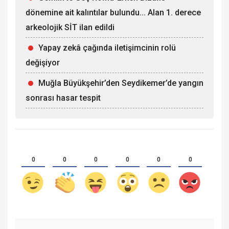
dönemine ait kalıntılar bulundu... Alan 1. derece
arkeolojik SİT ilan edildi
Yapay zekâ çağında iletişimcinin rolü
değişiyor
Muğla Büyükşehir’den Seydikemer’de yangın
sonrası hasar tespit
0
0
0
0
0
0