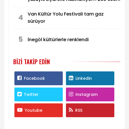
ilk kez sergilenecek
Van Kültür Yolu Festivali tam gaz
4
sürüyor
5
İnegöl kültürlerle renklendi
BIZI TAKIP EDIN
Facebook
Linkedin
Twitter
Instagram
Youtube
RSS