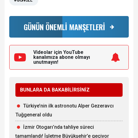
#GÜNCEL
GÜNÜN ÖNEMLİ MANŞETLERİ
Videolar için YouTube
kanalımıza
abone olmayı
unutmayın!
BUNLARA DA BAKABİLİRSİNİZ
Türkiye’nin ilk astronotu Alper Gezeravcı
Tuğgeneral oldu
İzmir Otogarı’nda tahliye süreci
tamamlandı! İşletme Büyükşehir’e geçiyor