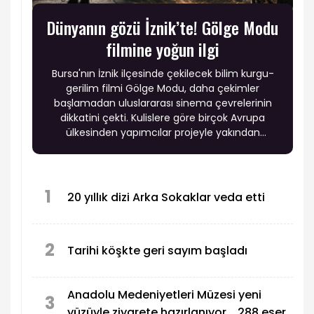
Dünyanın gözü İznik’te! Gölge Modu
filmine yoğun ilgi
‎Bursa'nın İznik ilçesinde çekilecek bilim kurgu-
gerilim filmi Gölge Modu, daha çekimler
başlamadan uluslararası sinema çevrelerinin
dikkatini çekti. Kulislere göre birçok Avrupa
ülkesinden yapımcılar projeyle yakından
ilgilenirken, filmin Bursa ve İznik'in tanıtımına
önemli katkı sağlaması bekleniyor. Film, 'İznik:
Paradise on Earth' mottosuyla hayata
geçirilecek.
1
20 yıllık dizi Arka Sokaklar veda etti
2
Tarihi köşkte geri sayım başladı
Anadolu Medeniyetleri Müzesi yeni
3
yüzüyle ziyarete hazırlanıyor... 288 eser