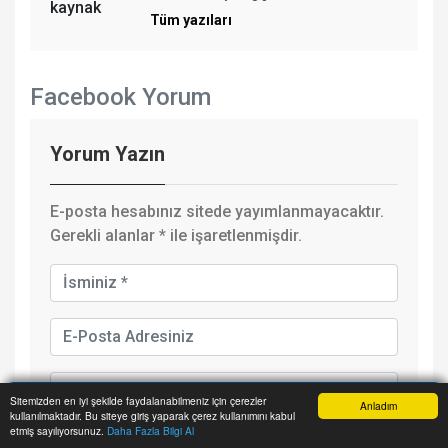
Tüm yazıları
Facebook Yorum
Yorum Yazın
E-posta hesabınız sitede yayımlanmayacaktır.
Gerekli alanlar
*
ile işaretlenmişdir.
Sitemizden en iyi şekilde faydalanabilmeniz için çerezler
Anladım
kullanılmaktadır. Bu siteye giriş yaparak çerez kullanımını kabul
Anasayfa
Yazarlar
Haber Ara
İhbar Hattı
Menu
etmiş sayılıyorsunuz.
Daha Fazla Bilgi Al