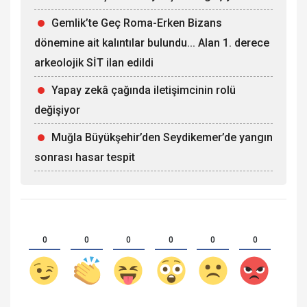
Gemlik’te Geç Roma-Erken Bizans
dönemine ait kalıntılar bulundu... Alan 1. derece
arkeolojik SİT ilan edildi
Yapay zekâ çağında iletişimcinin rolü
değişiyor
Muğla Büyükşehir’den Seydikemer’de yangın
sonrası hasar tespit
0
0
0
0
0
0