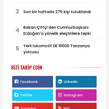
3
Son bir haftada 275 kişi tutuklandı
Bakan Çiftçi’den Cumhurbaşkanı
4
Erdoğan’a yönelik eleştirilere tepki
Yerli lokomotif DE 10000 Tanzanya
5
yolcusu
BIZI TAKIP EDIN
Facebook
Linkedin
Twitter
Instagram
Youtube
RSS