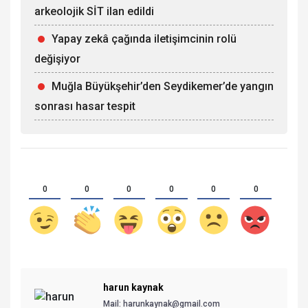
arkeolojik SİT ilan edildi
Yapay zekâ çağında iletişimcinin rolü
değişiyor
Muğla Büyükşehir’den Seydikemer’de yangın
sonrası hasar tespit
0
0
0
0
0
0
harun kaynak
Mail: harunkaynak@gmail.com