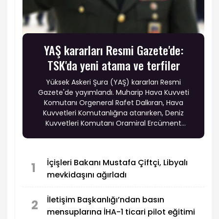
YAŞ kararları Resmi Gazete'de:
TSK'da yeni atama ve terfiler
Yüksek Askeri Şura (YAŞ) kararları Resmi
Gazete'de yayımlandı. Muharip Hava Kuvveti
Komutanı Orgeneral Rafet Dalkıran, Hava
Kuvvetleri Komutanlığına atanırken, Deniz
Kuvvetleri Komutanı Oramiral Ercüment
Tatlıoğlu'nun görev süresi bir yıl uzatıldı. Ayrıca
19 general, 6 amiral ve 69 albay bir üst rütbeye
terfi etti.
İçişleri Bakanı Mustafa Çiftçi, Libyalı
1
mevkidaşını ağırladı
İletişim Başkanlığı’ndan basın
2
mensuplarına İHA-1 ticari pilot eğitimi