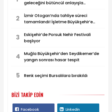
geleceğini bütüncül anlayışla
planlıyoruz
İzmir Otogarı’nda tahliye süreci
2
tamamlandı! İşletme Büyükşehir’e
geçiyor
Eskişehir’de Porsuk Nehir Festivali
3
başlıyor
Muğla Büyükşehir’den Seydikemer’de
4
yangın sonrası hasar tespit
5
Renk seçimi Bursalılara bırakıldı
BIZI TAKIP EDIN
Facebook
Linkedin