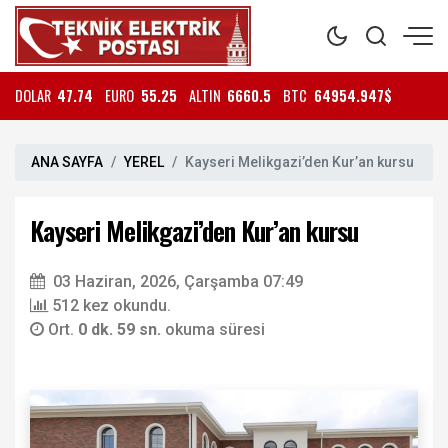
DOLAR
47.74
EURO
55.25
ALTIN
6660.5
BTC
64954.947$
ANA SAYFA
YEREL
Kayseri Melikgazi’den Kur’an kursu
Kayseri Melikgazi’den Kur’an kursu
03 Haziran, 2026, Çarşamba 07:49
512 kez okundu.
Ort.
0 dk. 59 sn.
okuma süresi