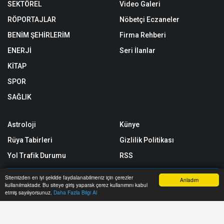
SEKTÖREL
Video Galeri
RÖPORTAJLAR
Nöbetçi Eczaneler
BENİM ŞEHİRLERİM
Firma Rehberi
ENERJİ
Seri İlanlar
KİTAP
SPOR
SAĞLIK
Astroloji
Künye
Rüya Tabirleri
Gizlilik Politikası
Yol Trafik Durumu
RSS
Sitemap
Sitemizden en iyi şekilde faydalanabilmeniz için çerezler
Anladım
kullanılmaktadır. Bu siteye giriş yaparak çerez kullanımını kabul
Sitene Ekle
Anasayfa
Yazarlar
Haber Ara
İhbar Hattı
Menu
etmiş sayılıyorsunuz.
Daha Fazla Bilgi Al
Arşiv
İletişim