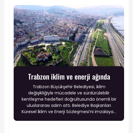
Trabzon iklim ve enerji ağında
Trabzon Büyükşehir Belediyesi, iklim
değişikliğiyle mücadele ve sürdürülebilir
kentleşme hedefleri doğrultusunda önemli bir
uluslararası adım attı. Belediye Başkanları
Küresel İklim ve Enerji Sözleşmesi’ni imzalayan
Başkan Ahmet Metin Genç’in öncülüğünde
gerçekleştirilen üyelik başvurusunun kabul
edilmesiyle Trabzon, 27 ülkeden 10 bin 780’den