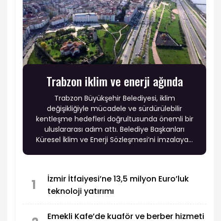
Trabzon iklim ve enerji ağında
Trabzon Büyükşehir Belediyesi, iklim
değişikliğiyle mücadele ve sürdürülebilir
kentleşme hedefleri doğrultusunda önemli bir
uluslararası adım attı. Belediye Başkanları
Küresel İklim ve Enerji Sözleşmesi’ni imzalayan
Başkan Ahmet Metin Genç’in öncülüğünde
gerçekleştirilen üyelik başvurusunun kabul
edilmesiyle Trabzon, 27 ülkeden 10 bin 780’den
İzmir İtfaiyesi’ne 13,5 milyon Euro’luk
fazla yerel yönetimin yer aldığı uluslararası iklim
1
teknoloji yatırımı
ve enerji ağına dahil oldu.
Emekli Kafe’de kuaför ve berber hizmeti