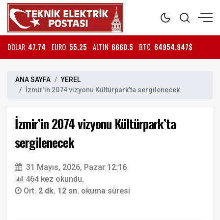
DOLAR
47.74
EURO
55.25
ALTIN
6660.5
BTC
64954.947$
ANA SAYFA
YEREL
İzmir’in 2074 vizyonu Kültürpark’ta sergilenecek
İzmir’in 2074 vizyonu Kültürpark’ta
sergilenecek
31 Mayıs, 2026, Pazar 12:16
464 kez okundu.
Ort.
2 dk. 12 sn.
okuma süresi