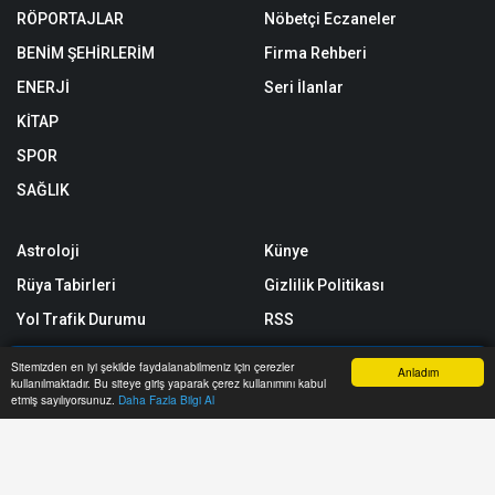
RÖPORTAJLAR
Nöbetçi Eczaneler
BENİM ŞEHİRLERİM
Firma Rehberi
ENERJİ
Seri İlanlar
KİTAP
SPOR
SAĞLIK
Astroloji
Künye
Rüya Tabirleri
Gizlilik Politikası
Yol Trafik Durumu
RSS
Sitemap
Sitemizden en iyi şekilde faydalanabilmeniz için çerezler
Anladım
kullanılmaktadır. Bu siteye giriş yaparak çerez kullanımını kabul
Sitene Ekle
Anasayfa
Yazarlar
Haber Ara
İhbar Hattı
Menu
etmiş sayılıyorsunuz.
Daha Fazla Bilgi Al
Arşiv
İletişim