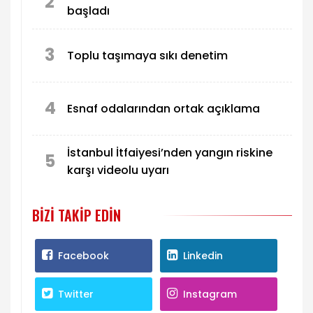
2
başladı
3
Toplu taşımaya sıkı denetim
4
Esnaf odalarından ortak açıklama
İstanbul İtfaiyesi’nden yangın riskine
5
karşı videolu uyarı
BIZI TAKIP EDIN
Facebook
Linkedin
Twitter
Instagram