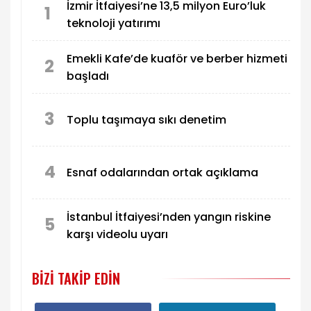
İzmir İtfaiyesi’ne 13,5 milyon Euro’luk
fazla yerel yönetimin yer aldığı uluslararası iklim
1
teknoloji yatırımı
ve enerji ağına dahil oldu.
Emekli Kafe’de kuaför ve berber hizmeti
2
başladı
3
Toplu taşımaya sıkı denetim
4
Esnaf odalarından ortak açıklama
İstanbul İtfaiyesi’nden yangın riskine
5
karşı videolu uyarı
BIZI TAKIP EDIN