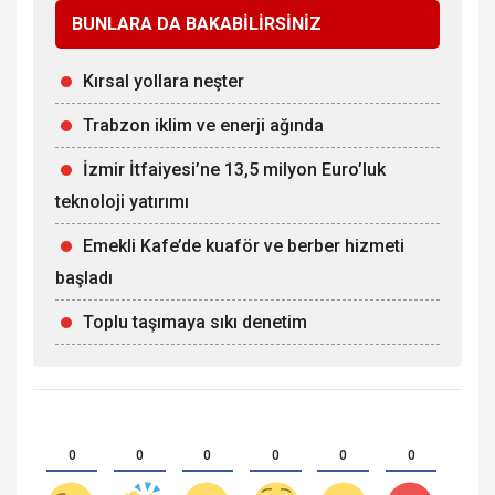
BUNLARA DA BAKABİLİRSİNİZ
Kırsal yollara neşter
Trabzon iklim ve enerji ağında
İzmir İtfaiyesi’ne 13,5 milyon Euro’luk
teknoloji yatırımı
Emekli Kafe’de kuaför ve berber hizmeti
başladı
Toplu taşımaya sıkı denetim
0
0
0
0
0
0