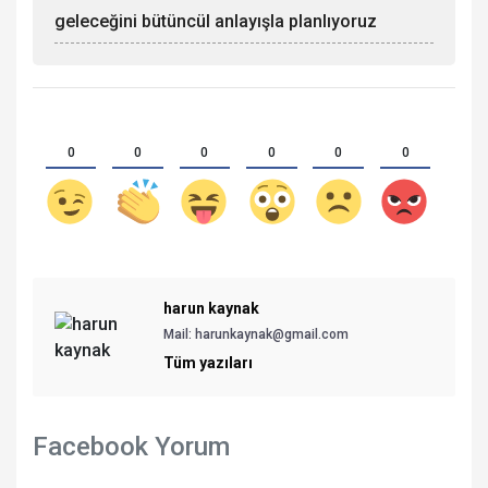
geleceğini bütüncül anlayışla planlıyoruz
0
0
0
0
0
0
harun kaynak
Mail:
harunkaynak@gmail.com
Tüm yazıları
Facebook Yorum