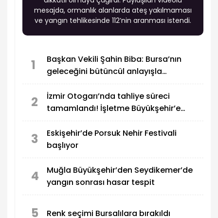
mesajda, ormanlık alanlarda ateş yakılmaması
ve yangın tehlikesinde 112’nin aranması istendi.
Başkan Vekili Şahin Biba: Bursa’nın
1
geleceğini bütüncül anlayışla
planlıyoruz
İzmir Otogarı’nda tahliye süreci
2
tamamlandı! İşletme Büyükşehir’e
geçiyor
Eskişehir’de Porsuk Nehir Festivali
3
başlıyor
Muğla Büyükşehir’den Seydikemer’de
4
yangın sonrası hasar tespit
5
Renk seçimi Bursalılara bırakıldı