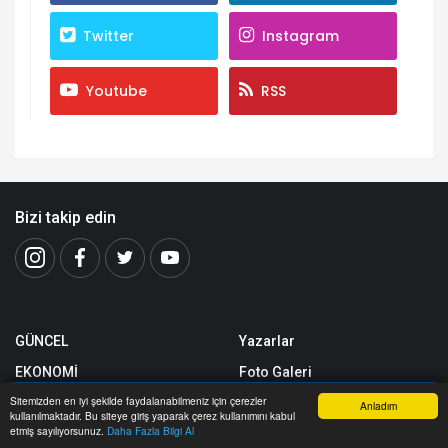
Twitter
Instagram
Youtube
RSS
Bizi takip edin
GÜNCEL
Yazarlar
EKONOMİ
Foto Galeri
Sitemizden en iyi şekilde faydalanabilmeniz için çerezler
SEKTÖREL
Video Galeri
Anladım
kullanılmaktadır. Bu siteye giriş yaparak çerez kullanımını kabul
Anasayfa
Yazarlar
Haber Ara
İhbar Hattı
Menu
etmiş sayılıyorsunuz.
Daha Fazla Bilgi Al
RÖPORTAJLAR
Nöbetçi Eczaneler