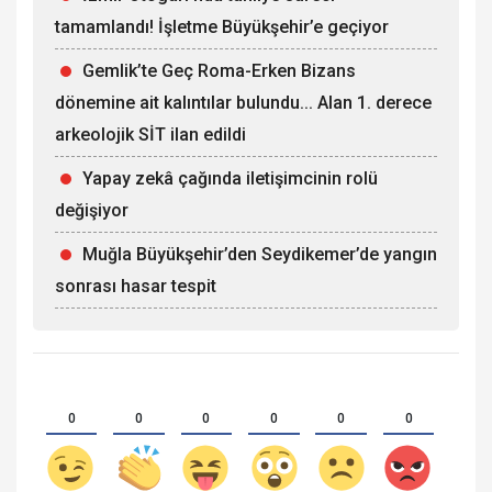
tamamlandı! İşletme Büyükşehir’e geçiyor
Gemlik’te Geç Roma-Erken Bizans
dönemine ait kalıntılar bulundu... Alan 1. derece
arkeolojik SİT ilan edildi
Yapay zekâ çağında iletişimcinin rolü
değişiyor
Muğla Büyükşehir’den Seydikemer’de yangın
sonrası hasar tespit
0
0
0
0
0
0