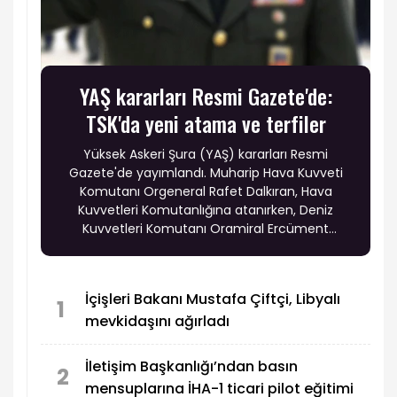
YAŞ kararları Resmi Gazete'de:
TSK'da yeni atama ve terfiler
Yüksek Askeri Şura (YAŞ) kararları Resmi
Gazete'de yayımlandı. Muharip Hava Kuvveti
Komutanı Orgeneral Rafet Dalkıran, Hava
Kuvvetleri Komutanlığına atanırken, Deniz
Kuvvetleri Komutanı Oramiral Ercüment
Tatlıoğlu'nun görev süresi bir yıl uzatıldı. Ayrıca
19 general, 6 amiral ve 69 albay bir üst rütbeye
terfi etti.
İçişleri Bakanı Mustafa Çiftçi, Libyalı
1
mevkidaşını ağırladı
İletişim Başkanlığı’ndan basın
2
mensuplarına İHA-1 ticari pilot eğitimi