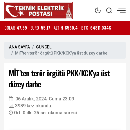
DOLAR
47.59
EURO
55.17
ALTIN
6530.4
BTC
64811.034$
ANA SAYFA
GÜNCEL
MİT'ten terör örgütü PKK/KCK'ya üst düzey darbe
MİT'ten terör örgütü PKK/KCK'ya üst
düzey darbe
06 Aralık, 2024, Cuma 23:09
3989 kez okundu.
Ort.
0 dk. 25 sn.
okuma süresi