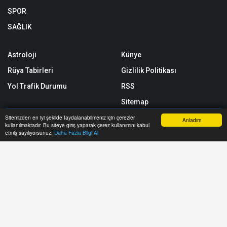
SPOR
SAĞLIK
Astroloji
Künye
Rüya Tabirleri
Gizlilik Politikası
Yol Trafik Durumu
RSS
Sitemap
Sitemizden en iyi şekilde faydalanabilmeniz için çerezler
Sitene Ekle
Anladım
kullanılmaktadır. Bu siteye giriş yaparak çerez kullanımını kabul
Anasayfa
Yazarlar
Haber Ara
İhbar Hattı
Menu
etmiş sayılıyorsunuz.
Daha Fazla Bilgi Al
Arşiv
İletişim
https://www.teknikelektrik.com/ internet sitesinde yayınlanan yazı,
haber, video ve fotoğrafların her türlü hakkı saklıdır. İzin alınmadan,
kaynak gösterilerek dahi kullanılamaz.
Copyright © 2026 Teknik Elektrik 2017-2025 - Tüm hakları saklıdır.