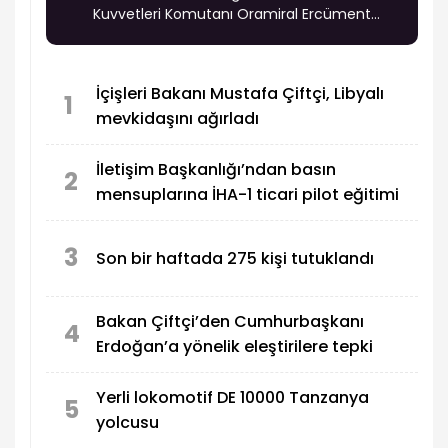
Kuvvetleri Komutanı Oramiral Ercüment
Tatlıoğlu'nun görev süresi bir yıl uzatıldı. Ayrıca
19 general, 6 amiral ve 69 albay bir üst rütbeye
terfi etti.
İçişleri Bakanı Mustafa Çiftçi, Libyalı
1
mevkidaşını ağırladı
İletişim Başkanlığı’ndan basın
2
mensuplarına İHA-1 ticari pilot eğitimi
3
Son bir haftada 275 kişi tutuklandı
Bakan Çiftçi’den Cumhurbaşkanı
4
Erdoğan’a yönelik eleştirilere tepki
Yerli lokomotif DE 10000 Tanzanya
5
yolcusu