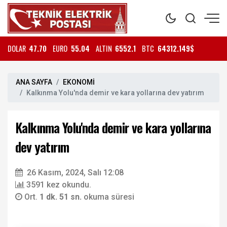
DOLAR
47.70
EURO
55.04
ALTIN
6552.1
BTC
64312.149$
ANA SAYFA
EKONOMİ
Kalkınma Yolu'nda demir ve kara yollarına dev yatırım
Kalkınma Yolu'nda demir ve kara yollarına
dev yatırım
26 Kasım, 2024, Salı 12:08
3591 kez okundu.
Ort.
1 dk. 51 sn.
okuma süresi