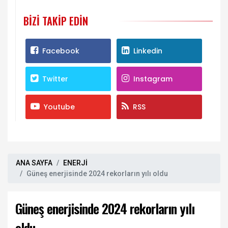
liderliğini pekiştirdi
BIZI TAKIP EDIN
Facebook
Linkedin
Twitter
Instagram
Youtube
RSS
ANA SAYFA
ENERJİ
Güneş enerjisinde 2024 rekorların yılı oldu
Güneş enerjisinde 2024 rekorların yılı
oldu