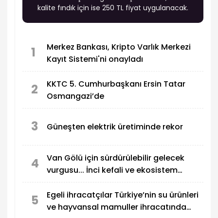
kalite fındık için ise 250 TL fiyat uygulanacak.
Merkez Bankası, Kripto Varlık Merkezi
1
Kayıt Sistemi'ni onayladı
KKTC 5. Cumhurbaşkanı Ersin Tatar
2
Osmangazi’de
3
Güneşten elektrik üretiminde rekor
Van Gölü için sürdürülebilir gelecek
4
vurgusu... İnci kefali ve ekosistem
koruma gündemde
Egeli ihracatçılar Türkiye’nin su ürünleri
5
ve hayvansal mamuller ihracatında