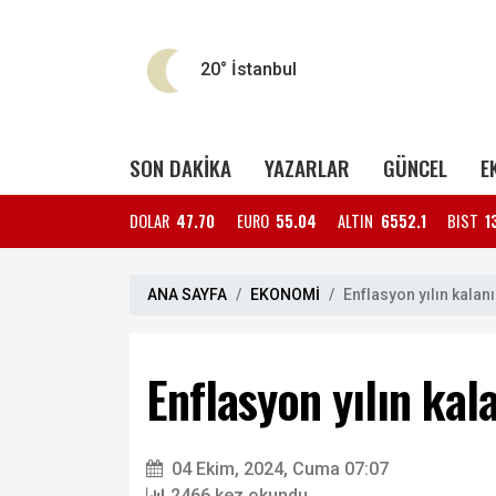
20°
İstanbul
SON DAKİKA
YAZARLAR
GÜNCEL
E
DOLAR
47.70
EURO
55.04
ALTIN
6552.1
BIST
1
ANA SAYFA
EKONOMİ
Enflasyon yılın kalanı
Enflasyon yılın kal
04 Ekim, 2024, Cuma 07:07
2466 kez okundu.