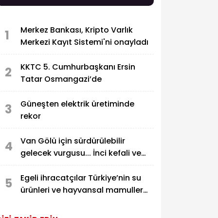
Merkez Bankası, Kripto Varlık
1
Merkezi Kayıt Sistemi'ni onayladı
KKTC 5. Cumhurbaşkanı Ersin
2
Tatar Osmangazi’de
Güneşten elektrik üretiminde
3
rekor
Van Gölü için sürdürülebilir
4
gelecek vurgusu... İnci kefali ve
ekosistem koruma gündemde
Egeli ihracatçılar Türkiye’nin su
5
ürünleri ve hayvansal mamuller
ihracatında liderliğini pekiştirdi