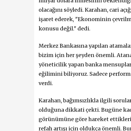
milyar dolara inmesinin beklendiği
olacağını söyledi. Karahan, cari a
işaret ederek, "Ekonominin çevrilmes
konusu değil." dedi.
Merkez Bankasına yapılan atamalara
bizim için her şeyden önemli. Atan
yöneticilik yapan banka mensupları
eğilimini biliyoruz. Sadece perform
verdi.
Karahan, bağımsızlıkla ilgili sorular
olduğuna dikkati çekti. Bugüne kad
görünümüne göre hareket ettiklerini
refah artışı için oldukça önemli. B