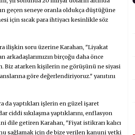
ni, yıl sonunda 20 milyar doların altında
çığın geçen seneye oranla oldukça düştüğüne
i için sıcak para ihtiyacı kesinlikle söz
 ilişkin soru üzerine Karahan, "Liyakat
an arkadaşlarımızın birçoğu daha önce
. Biz atarken kişilerin ne görüşünü ne siyasi
anslarına göre değerlendiriyoruz." yanıtını
a da yaptıkları işlerin en güzel işaret
ar ciddi sıkılaşma yaptıklarını, enflasyon
 dile getiren Karahan, "Fiyat istikrarı kalıcı
unu sağlamak için de bize verilen kanuni yetki