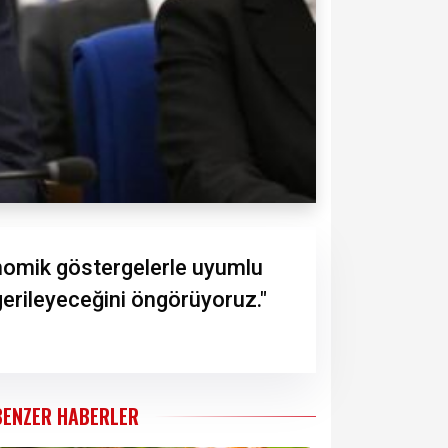
nomik göstergelerle uyumlu
 gerileyeceğini öngörüyoruz."
BENZER HABERLER