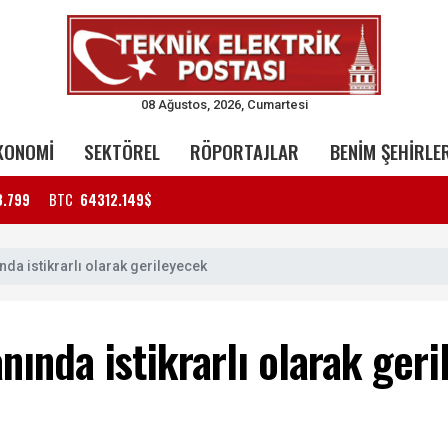
08 Ağustos, 2026, Cumartesi
KONOMİ
SEKTÖREL
RÖPORTAJLAR
BENİM ŞEHİRLE
3.799
BTC
64312.149$
nda istikrarlı olarak gerileyecek
anında istikrarlı olarak ger