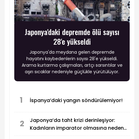
Japonya'daki depremde ölü sayısı
28'e yükseldi
Japonya'da meydana gelen depremde
hayatını kaybedenlerin sayısı 28'e yükseldi.
Arama kurtarma çalışmaları, artçı sarsıntılar ve
aşırı sıcaklar nedeniyle güçlükle yürütülüyor.
1
İspanya’daki yangın söndürülemiyor!
Japonya’da taht krizi derinleşiyor:
2
Kadınların imparator olmasına neden
izin verilmiyor?