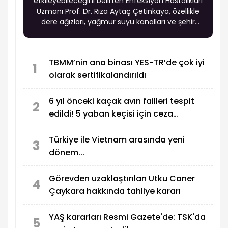
etkileyebileceğini belirten Enfeksiyon Hastalıkları
Uzmanı Prof. Dr. Rıza Aytaç Çetinkaya, özellikle
dere ağızları, yağmur suyu kanalları ve şehir
kıyılarında enfeksiyon riskinin artabileceği
uyarısında bulundu.
TBMM’nin ana binası YES-TR’de çok iyi
1
olarak sertifikalandırıldı
6 yıl önceki kaçak avın failleri tespit
2
edildi! 5 yaban keçisi için ceza
uygulandı
Türkiye ile Vietnam arasında yeni
3
dönem...
Görevden uzaklaştırılan Utku Caner
4
Çaykara hakkında tahliye kararı
YAŞ kararları Resmi Gazete'de: TSK'da
5