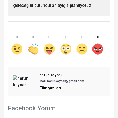
geleceğini bütüncül anlayışla planlıyoruz
0
0
0
0
0
0
harun kaynak
Mail:
harunkaynak@gmail.com
Tüm yazıları
Facebook Yorum