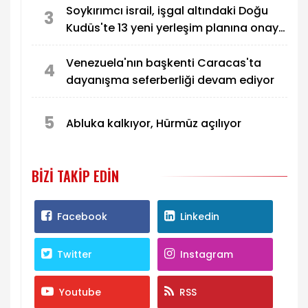
Soykırımcı israil, işgal altındaki Doğu
3
Kudüs'te 13 yeni yerleşim planına onay
verdi
Venezuela'nın başkenti Caracas'ta
4
dayanışma seferberliği devam ediyor
5
Abluka kalkıyor, Hürmüz açılıyor
BIZI TAKIP EDIN
Facebook
Linkedin
Twitter
Instagram
Youtube
RSS