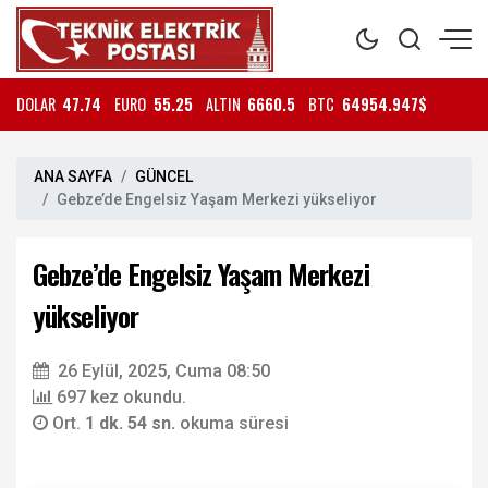
DOLAR
47.74
EURO
55.25
ALTIN
6660.5
BTC
64954.947$
ANA SAYFA
GÜNCEL
Gebze’de Engelsiz Yaşam Merkezi yükseliyor
Gebze’de Engelsiz Yaşam Merkezi
yükseliyor
26 Eylül, 2025, Cuma 08:50
697 kez okundu.
Ort.
1 dk. 54 sn.
okuma süresi