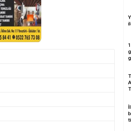
1
i
Y
i
1
g
g
s
g
T
A
T
İ
b
t