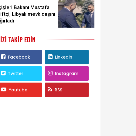
çişleri Bakanı Mustafa
iftçi, Libyalı mevkidaşını
ğırladı
IZI TAKIP EDIN
Facebook
Linkedin
Twitter
Instagram
Youtube
RSS