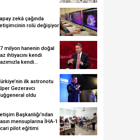
. derece arkeolojik SİT
lan edildi
apay zekâ çağında
letişimcinin rolü değişiyor
7 milyon hanenin doğal
az ihtiyacını kendi
azımızla kendi
ahamızdan karşılar hale
eleceğiz
ürkiye’nin ilk astronotu
lper Gezeravcı
uğgeneral oldu
letişim Başkanlığı’ndan
asın mensuplarına İHA-1
icari pilot eğitimi