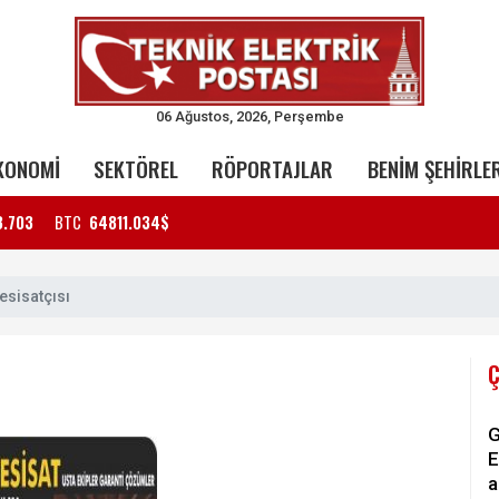
06 Ağustos, 2026, Perşembe
KONOMİ
SEKTÖREL
RÖPORTAJLAR
BENİM ŞEHİRLE
3.703
BTC
64811.034$
esisatçısı
G
E
a