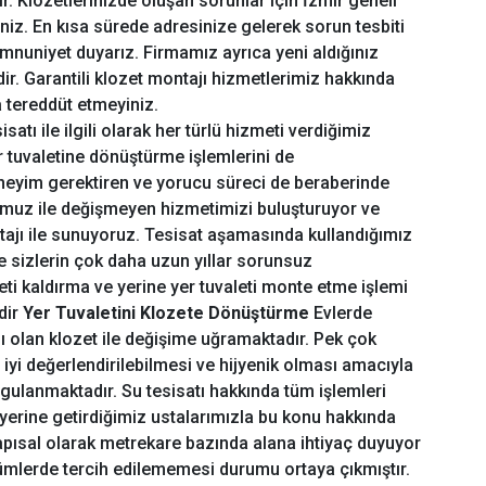
. Klozetlerinizde oluşan sorunlar için İzmir geneli
iz. En kısa sürede adresinize gelerek sorun tesbiti
mnuniyet duyarız. Firmamız ayrıca yeni aldığınız
ir. Garantili klozet montajı hizmetlerimiz hakkında
a tereddüt etmeyiniz.
satı ile ilgili olarak her türlü hizmeti verdiğimiz
er tuvaletine dönüştürme işlemlerini de
neyim gerektiren ve yorucu süreci de beraberinde
romuz ile değişmeyen hizmetimizi buluşturuyor ve
ntajı ile sunuyoruz. Tesisat aşamasında kullandığımız
 sizlerin çok daha uzun yıllar sorunsuz
eti kaldırma ve yerine yer tuvaleti monte etme işlemi
dir
Yer Tuvaletini Klozete Dönüştürme
Evlerde
şlı olan klozet ile değişime uğramaktadır. Pek çok
 iyi değerlendirilebilmesi ve hijyenik olması amacıyla
ygulanmaktadır. Su tesisatı hakkında tüm işlemleri
 yerine getirdiğimiz ustalarımızla bu konu hakkında
yapısal olarak metrekare bazında alana ihtiyaç duyuyor
lümlerde tercih edilememesi durumu ortaya çıkmıştır.