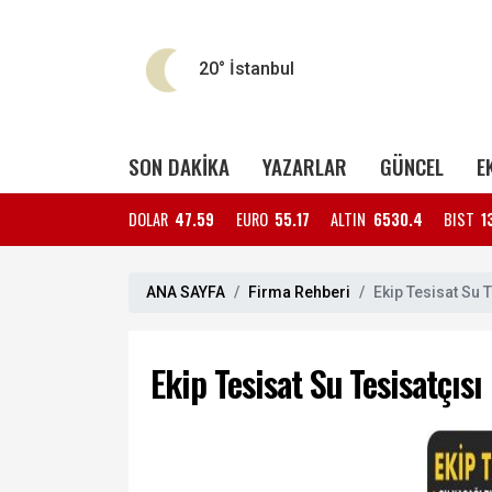
20°
İstanbul
SON DAKİKA
YAZARLAR
GÜNCEL
E
DOLAR
47.59
EURO
55.17
ALTIN
6530.4
BIST
1
ANA SAYFA
Firma Rehberi
Ekip Tesisat Su T
Ekip Tesisat Su Tesisatçısı