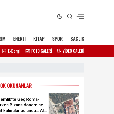
RİM
ENERJİ
KİTAP
SPOR
SAĞLIK
E-Dergi
FOTO GALERİ
VİDEO GALERİ
ÇOK OKUNANLAR
emlik’te Geç Roma-
rken Bizans dönemine
it kalıntılar bulundu... Alan