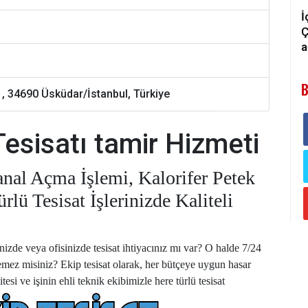
İ
Ç
a
B
1, 34690 Üsküdar/İstanbul, Türkiye
Tesisatı tamir Hizmeti
anal Açma İşlemi, Kalorifer Petek
lü Tesisat İşlerinizde Kaliteli
izde veya ofisinizde tesisat ihtiyacınız mı var? O halde 7/24
mez misiniz? Ekip tesisat olarak, her bütçeye uygun hasar
esi ve işinin ehli teknik ekibimizle here türlü tesisat