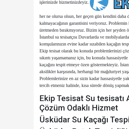
işlerinizde hizmetinizdeyiz.
her ne olursa olsun, her geçen gün kendini daha d
kalmayacağının garantisini veriyoruz. Problemin
üretmeden bırakmıyoruz. Bizim için her şeyden ön
İstanbul su tesisatçısı
Duvarlarda ve mobilyalarda r
komşularınızın evine kadar sızabilen kaçağın tesp
Ekip tesisat olarak bu konuda problemlerinizi çö
sıkıntı yaşamamanız için, bu konuda hassasiyetle 
kaçağını tespit etmeye özen göstermekteyiz.
İstan
aksilikler karşısında, herhangi bir mağduriyet ya
Problemlerinize en az sizin kadar hassasiyetle yak
tercih etmeniz halinde, kısa sürede dönüş yapma
Ekip Tesisat Su tesisatı A
Çözüm Odaklı Hizmet
Üsküdar Su Kaçağı Tespi