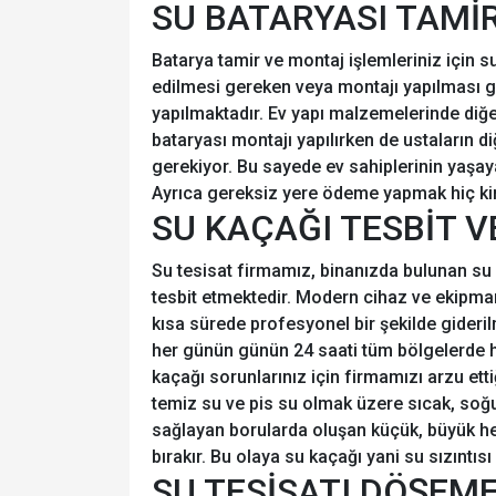
SU BATARYASI TAMİ
Batarya tamir ve montaj işlemleriniz için s
edilmesi gereken veya montajı yapılması ger
yapılmaktadır. Ev yapı malzemelerinde diğe
bataryası montajı yapılırken de ustaların d
gerekiyor. Bu sayede ev sahiplerinin yaşaya
Ayrıca gereksiz yere ödeme yapmak hiç kim
SU KAÇAĞI TESBİT V
Su tesisat firmamız, binanızda bulunan su
tesbit etmektedir. Modern cihaz ve ekipman
kısa sürede profesyonel bir şekilde gideri
her günün günün 24 saati tüm bölgelerde hiz
kaçağı sorunlarınız için firmamızı arzu etti
temiz su ve pis su olmak üzere sıcak, soğ
sağlayan borularda oluşan küçük, büyük he
bırakır. Bu olaya su kaçağı yani su sızıntısı 
SU TESİSATI DÖŞEM