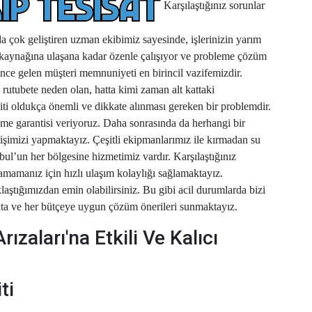
Karşılaştığınız sorunlar
a çok geliştiren uzman ekibimiz sayesinde, işlerinizin yarım
 kaynağına ulaşana kadar özenle çalışıyor ve probleme çözüm
ce gelen müşteri memnuniyeti en birincil vazifemizdir.
utubete neden olan, hatta kimi zaman alt kattaki
iti oldukça önemli ve dikkate alınması gereken bir problemdir.
zme garantisi veriyoruz. Daha sonrasında da herhangi bir
işimizi yapmaktayız. Çeşitli ekipmanlarımız ile kırmadan su
bul’un her bölgesine hizmetimiz vardır. Karşılaştığınız
şamamanız için hızlı ulaşım kolaylığı sağlamaktayız.
laştığımızdan emin olabilirsiniz. Bu gibi acil durumlarda bizi
kta ve her bütçeye uygun çözüm önerileri sunmaktayız.
rızaları'na Etkili Ve Kalıcı
ti