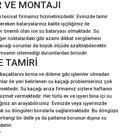
R VE MONTAJI
u tesisat firmamız hizmetinizdedir. Evinizde tamir
eken bataryalarınız kalite işçiliğimiz ile
r önemli olan ise su bataryası olmaktadır. Su
iğer noktalardaki gibi azami dikkat sergilemesi
cağı sorunlar da büyük ölçüde azaltılabilecektir.
senin istemediği durumlardan birisidir.
E TAMİRİ
 kaçaklarını kırma ve dökme gibi işlemler olmadan
lar ile yeri belirlenen su kaçağı problemleriniz çok
lmektedir. Su kaçağı arıza firmamız sizlere haftanın
met vermektedir. Her türlü ev ve işyeri bina içi su
ğiniz an arayabilirsiniz. Evinizde veya işyerinizde
uk su döngüleri borularla sağlanmaktadır. Bu döngüyü
rhangi bir delik ya da patlama borunun dışına su
denir.
E