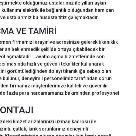
eştirmekte olduğumuz ustalarımız ile yılları aşkın
 kullanımı elektrik ile bağlantılı olduğundan hem can
 ustalarımız bu hususta titiz çalışmaktadır.
ÇMA VE TAMİRİ
emen firmamızı arayın ve adresinize gelerek tıkanıklık
er an beklenmedik şekilde ortaya çıkabilecek bir
a yol açmaktadır. Lavabo açma hizmetlerinde son
açılmasında hızlı ve güvenli teknikler kullanarak
ini görüntülediğinden dolayı tıkanıklığa sebep olan
e bulunur, deneyimli personelimiz tarafından sorun
eden firmamız müşterilerimize kaliteli ve güvenilir
rinde fazla para harcamamanız bakımından profesyonel
MONTAJI
izdeki klozet arızalarınızı uzman kadrosu ile
ızıntı, çatlak, kırık sorunlarınız deneyimli