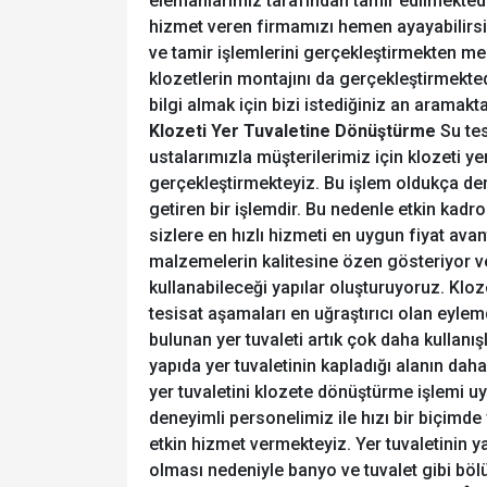
elemanlarımız tarafından tamir edilmektedir
hizmet veren firmamızı hemen ayayabilirsin
ve tamir işlemlerini gerçekleştirmekten me
klozetlerin montajını da gerçekleştirmekted
bilgi almak için bizi istediğiniz an aramakt
Klozeti Yer Tuvaletine Dönüştürme
Su tesi
ustalarımızla müşterilerimiz için klozeti y
gerçekleştirmekteyiz. Bu işlem oldukça de
getiren bir işlemdir. Bu nedenle etkin kad
sizlere en hızlı hizmeti en uygun fiyat ava
malzemelerin kalitesine özen gösteriyor ve
kullanabileceği yapılar oluşturuyoruz. Kloz
tesisat aşamaları en uğraştırıcı olan eylem
bulunan yer tuvaleti artık çok daha kullanı
yapıda yer tuvaletinin kapladığı alanın daha
yer tuvaletini klozete dönüştürme işlemi u
deneyimli personelimiz ile hızı bir biçimde
etkin hizmet vermekteyiz. Yer tuvaletinin 
olması nedeniyle banyo ve tuvalet gibi bö