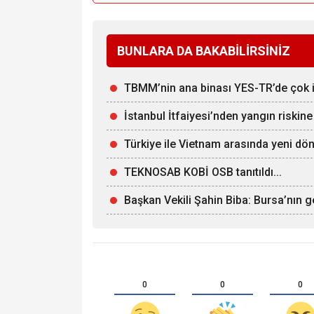
BUNLARA DA BAKABİLİRSİNİZ
TBMM’nin ana binası YES-TR’de çok iyi
İstanbul İtfaiyesi’nden yangın riskine
Türkiye ile Vietnam arasında yeni dön
TEKNOSAB KOBİ OSB tanıtıldı...
Başkan Vekili Şahin Biba: Bursa’nın g
0
0
0