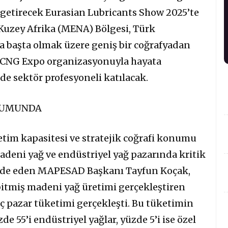
a getirecek Eurasian Lubricants Show 2025’te
 Kuzey Afrika (MENA) Bölgesi, Türk
a başta olmak üzere geniş bir coğrafyadan
k. CNG Expo organizasyonuyla hayata
nde sektör profesyoneli katılacak.
ONUMUNDA
etim kapasitesi ve stratejik coğrafi konumu
adeni yağ ve endüstriyel yağ pazarında kritik
ade eden MAPESAD Başkanı Tayfun Koçak,
 bitmiş madeni yağ üretimi gerçekleştiren
 iç pazar tüketimi gerçekleşti. Bu tüketimin
zde 55’i endüstriyel yağlar, yüzde 5’i ise özel