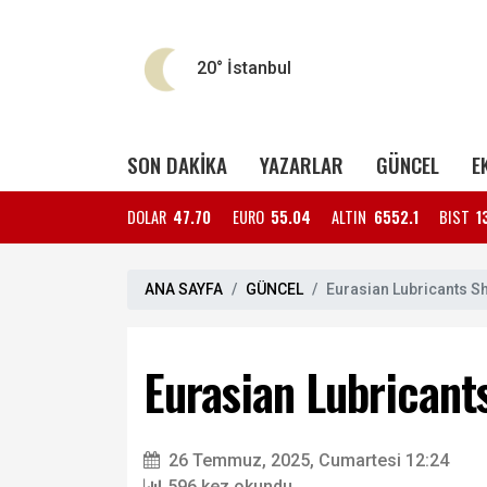
20°
İstanbul
SON DAKİKA
YAZARLAR
GÜNCEL
E
DOLAR
47.70
EURO
55.04
ALTIN
6552.1
BIST
1
ANA SAYFA
GÜNCEL
Eurasian Lubricants S
Eurasian Lubricant
26 Temmuz, 2025, Cumartesi 12:24
596 kez okundu.