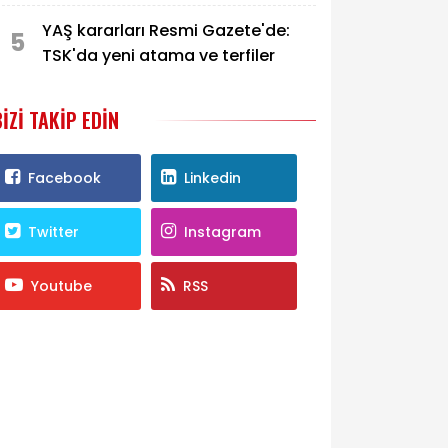
kararı
YAŞ kararları Resmi Gazete'de:
5
TSK'da yeni atama ve terfiler
BIZI TAKIP EDIN
Facebook
Linkedin
Twitter
Instagram
Youtube
RSS