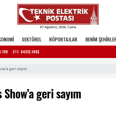
07 Ağustos, 2026, Cuma
KONOMİ
SEKTÖREL
RÖPORTAJLAR
BENİM ŞEHİRLE
3.799
BTC
64312.149$
how’a geri sayım
s Show’a geri sayım