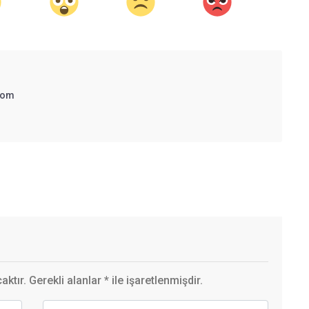
com
ktır. Gerekli alanlar
*
ile işaretlenmişdir.