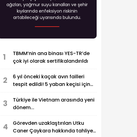
ağızları, yağmur suyu kanalları ve şehir
kıyılarında enfeksiyon riskinin
artabileceği uyarısında bulundu.
TBMM’nin ana binası YES-TR’de
1
çok iyi olarak sertifikalandırıldı
6 yıl önceki kaçak avın failleri
2
tespit edildi! 5 yaban keçisi için
ceza uygulandı
Türkiye ile Vietnam arasında yeni
3
dönem...
Görevden uzaklaştırılan Utku
4
Caner Çaykara hakkında tahliye