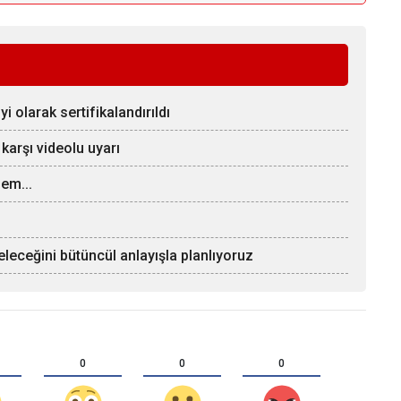
 olarak sertifikalandırıldı
 karşı videolu uyarı
em...
eleceğini bütüncül anlayışla planlıyoruz
0
0
0