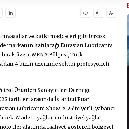
A+
A-
kimyasallar ve katkı maddeleri gibi birçok
e markanın katılacağı Eurasian Lubricants
 olmak üzere MENA Bölgesi, Türk
a’dan 4 binin üzerinde sektör profesyoneli
trol Ürünleri Sanayicileri Derneği
025 tarihleri arasında İstanbul Fuar
asian Lubricants Show 2025’te yerli-yabancı
ecek. Madeni yağlar, endüstriyel yağlar,
nolojiler alanında faaliyet gösteren bölgesel