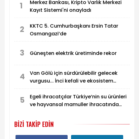
Merkez Bankası, Kripto Varlık Merkezi
1
Kayıt Sistemi'ni onayladı
KKTC 5. Cumhurbaşkanı Ersin Tatar
2
Osmangazi’de
3
Güneşten elektrik üretiminde rekor
Van Gölü için sürdürülebilir gelecek
4
vurgusu... İnci kefali ve ekosistem
koruma gündemde
Egeli ihracatçılar Türkiye’nin su ürünleri
5
ve hayvansal mamuller ihracatında
liderliğini pekiştirdi
BIZI TAKIP EDIN