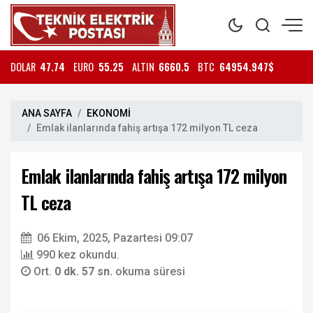
DOLAR
47.74
EURO
55.25
ALTIN
6660.5
BTC
64954.947$
ANA SAYFA
EKONOMİ
Emlak ilanlarında fahiş artışa 172 milyon TL ceza
Emlak ilanlarında fahiş artışa 172 milyon
TL ceza
06 Ekim, 2025, Pazartesi 09:07
990 kez okundu.
Ort.
0 dk. 57 sn.
okuma süresi