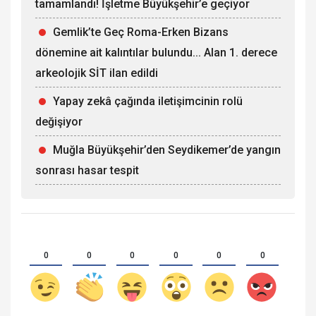
tamamlandı! İşletme Büyükşehir’e geçiyor
Gemlik’te Geç Roma-Erken Bizans
dönemine ait kalıntılar bulundu... Alan 1. derece
arkeolojik SİT ilan edildi
Yapay zekâ çağında iletişimcinin rolü
değişiyor
Muğla Büyükşehir’den Seydikemer’de yangın
sonrası hasar tespit
0
0
0
0
0
0