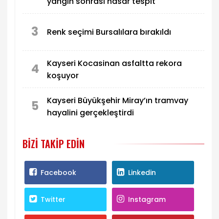
yangın sonrası hasar tespit
3
Renk seçimi Bursalılara bırakıldı
Kayseri Kocasinan asfaltta rekora
4
koşuyor
Kayseri Büyükşehir Miray’ın tramvay
5
hayalini gerçekleştirdi
BIZI TAKIP EDIN
Facebook
Linkedin
Twitter
Instagram