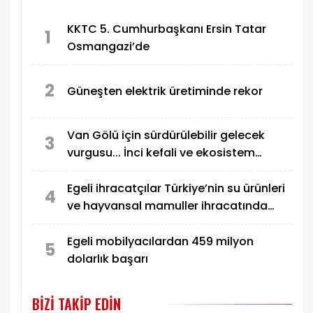
KKTC 5. Cumhurbaşkanı Ersin Tatar
1
Osmangazi’de
2
Güneşten elektrik üretiminde rekor
Van Gölü için sürdürülebilir gelecek
3
vurgusu... İnci kefali ve ekosistem
koruma gündemde
Egeli ihracatçılar Türkiye’nin su ürünleri
4
ve hayvansal mamuller ihracatında
liderliğini pekiştirdi
Egeli mobilyacılardan 459 milyon
5
dolarlık başarı
BIZI TAKIP EDIN