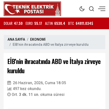
DOLAR
47.59
EURO
55.17
ALTIN
6530.4
BTC
64811.034$
ANA SAYFA
EKONOMİ
EİB’nin ihracatında ABD ve İtalya zirveye kuruldu
EİB’nin ihracatında ABD ve İtalya zirveye
kuruldu
26 Haziran, 2026, Cuma 18:05
497 kez okundu.
Ort.
3 dk. 11 sn.
okuma süresi