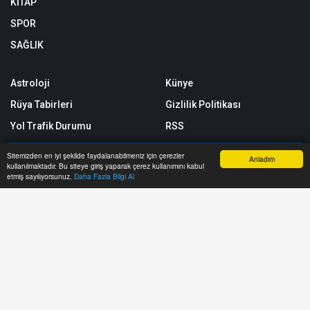
KİTAP
SPOR
SAĞLIK
Astroloji
Künye
Rüya Tabirleri
Gizlilik Politikası
Yol Trafik Durumu
RSS
Sitemap
Sitemizden en iyi şekilde faydalanabilmeniz için çerezler
Anladım
kullanılmaktadır. Bu siteye giriş yaparak çerez kullanımını kabul
Sitene Ekle
Anasayfa
Yazarlar
Haber Ara
İhbar Hattı
Menu
etmiş sayılıyorsunuz.
Daha Fazla Bilgi Al
Arşiv
İletişim
https://www.teknikelektrik.com/ internet sitesinde yayınlanan yazı,
haber, video ve fotoğrafların her türlü hakkı saklıdır. İzin alınmadan,
kaynak gösterilerek dahi kullanılamaz.
Copyright © 2026 Teknik Elektrik 2017-2025 - Tüm hakları saklıdır.