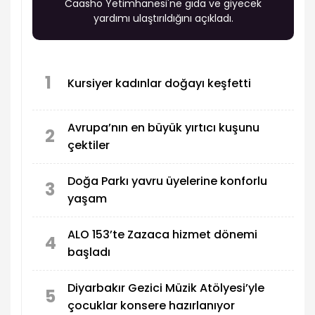
Caasho Yetimhanesi'ne gıda ve giyecek
yardımı ulaştırıldığını açıkladı.
1
Kursiyer kadınlar doğayı keşfetti
Avrupa’nın en büyük yırtıcı kuşunu
2
çektiler
Doğa Parkı yavru üyelerine konforlu
3
yaşam
ALO 153’te Zazaca hizmet dönemi
4
başladı
Diyarbakır Gezici Müzik Atölyesi’yle
5
çocuklar konsere hazırlanıyor