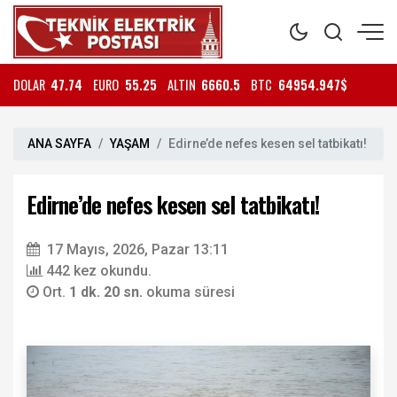
DOLAR
47.74
EURO
55.25
ALTIN
6660.5
BTC
64954.947$
ANA SAYFA
YAŞAM
Edirne’de nefes kesen sel tatbikatı!
Edirne’de nefes kesen sel tatbikatı!
17 Mayıs, 2026, Pazar 13:11
442 kez okundu.
Ort.
1 dk. 20 sn.
okuma süresi