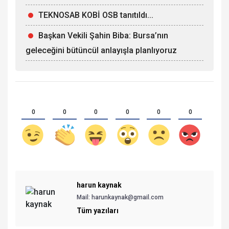
TEKNOSAB KOBİ OSB tanıtıldı...
Başkan Vekili Şahin Biba: Bursa’nın
geleceğini bütüncül anlayışla planlıyoruz
0
0
0
0
0
0
harun kaynak
Mail: harunkaynak@gmail.com
Tüm yazıları