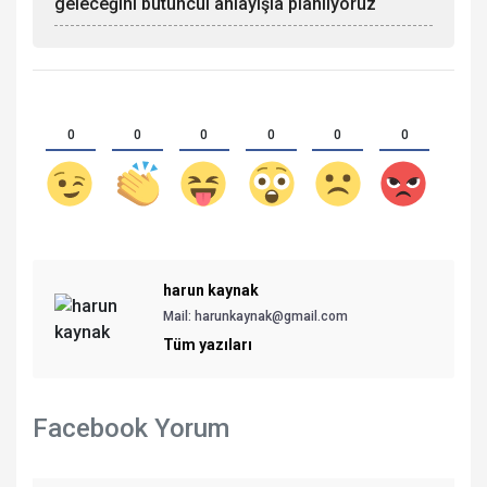
geleceğini bütüncül anlayışla planlıyoruz
0
0
0
0
0
0
harun kaynak
Mail:
harunkaynak@gmail.com
Tüm yazıları
Facebook Yorum