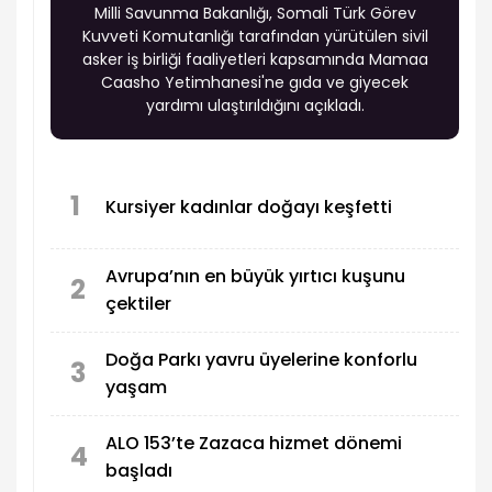
Milli Savunma Bakanlığı, Somali Türk Görev
Kuvveti Komutanlığı tarafından yürütülen sivil
asker iş birliği faaliyetleri kapsamında Mamaa
Caasho Yetimhanesi'ne gıda ve giyecek
yardımı ulaştırıldığını açıkladı.
1
Kursiyer kadınlar doğayı keşfetti
Avrupa’nın en büyük yırtıcı kuşunu
2
çektiler
Doğa Parkı yavru üyelerine konforlu
3
yaşam
ALO 153’te Zazaca hizmet dönemi
4
başladı