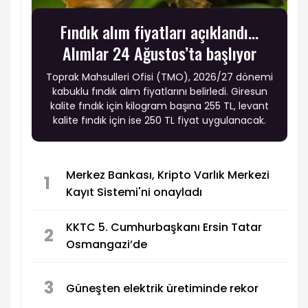
Fındık alım fiyatları açıklandı...
Alımlar 24 Ağustos’ta başlıyor
Toprak Mahsulleri Ofisi (TMO), 2026/27 dönemi
kabuklu fındık alım fiyatlarını belirledi. Giresun
kalite fındık için kilogram başına 255 TL, levant
kalite fındık için ise 250 TL fiyat uygulanacak.
Merkez Bankası, Kripto Varlık Merkezi
1
Kayıt Sistemi'ni onayladı
KKTC 5. Cumhurbaşkanı Ersin Tatar
2
Osmangazi’de
3
Güneşten elektrik üretiminde rekor