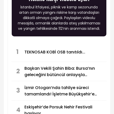
İstanbul İtfaiyesi, piknik ve kamp sezonunda
artan orman yangını riskine karşı vatandaşları
dikkatli olmaya çağırdı. Paylaşılan videolu
mesajda, ormanlık alanlarda ateş yakılmaması
ve yangın tehlikesinde 112’nin aranması istendi.
1
TEKNOSAB KOBİ OSB tanıtıldı...
Başkan Vekili Şahin Biba: Bursa’nın
2
geleceğini bütüncül anlayışla
planlıyoruz
İzmir Otogarı’nda tahliye süreci
3
tamamlandı! İşletme Büyükşehir’e
geçiyor
Eskişehir’de Porsuk Nehir Festivali
4
başlıyor