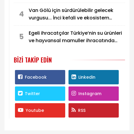
Van Gölü için sürdürülebilir gelecek
4
vurgusu... İnci kefali ve ekosistem
koruma gündemde
Egeli ihracatçılar Türkiye’nin su ürünleri
5
ve hayvansal mamuller ihracatında
liderliğini pekiştirdi
BIZI TAKIP EDIN
Facebook
Linkedin
Twitter
Instagram
Youtube
RSS