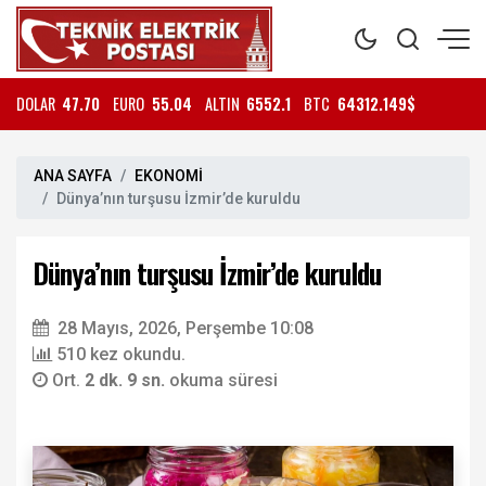
DOLAR
47.70
EURO
55.04
ALTIN
6552.1
BTC
64312.149$
ANA SAYFA
EKONOMİ
Dünya’nın turşusu İzmir’de kuruldu
Dünya’nın turşusu İzmir’de kuruldu
28 Mayıs, 2026, Perşembe 10:08
510 kez okundu.
Ort.
2 dk. 9 sn.
okuma süresi