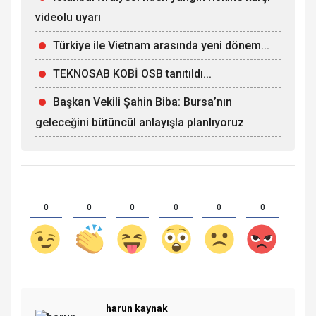
videolu uyarı
Türkiye ile Vietnam arasında yeni dönem...
TEKNOSAB KOBİ OSB tanıtıldı...
Başkan Vekili Şahin Biba: Bursa’nın
geleceğini bütüncül anlayışla planlıyoruz
0
0
0
0
0
0
harun kaynak