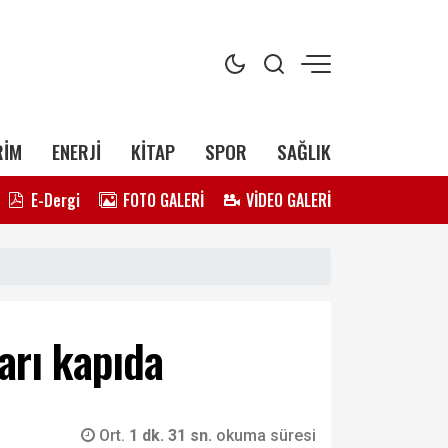
RİM
ENERJİ
KİTAP
SPOR
SAĞLIK
E-Dergi
FOTO GALERİ
VİDEO GALERİ
arı kapıda
Ort.
1 dk. 31 sn.
okuma süresi