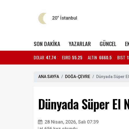
20°
İstanbul
SON DAKİKA
YAZARLAR
GÜNCEL
E
DOLAR
47.74
EURO
55.25
ALTIN
6660.5
BIST
1
ANA SAYFA
DOĞA-ÇEVRE
Dünyada Süper El 
Dünyada Süper El Ni
28 Nisan, 2026, Salı 07:39
656 kez okundu.