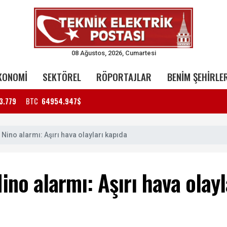
08 Ağustos, 2026, Cumartesi
KONOMİ
SEKTÖREL
RÖPORTAJLAR
BENİM ŞEHİRLE
3.779
BTC
64954.947$
Nino alarmı: Aşırı hava olayları kapıda
no alarmı: Aşırı hava olayl