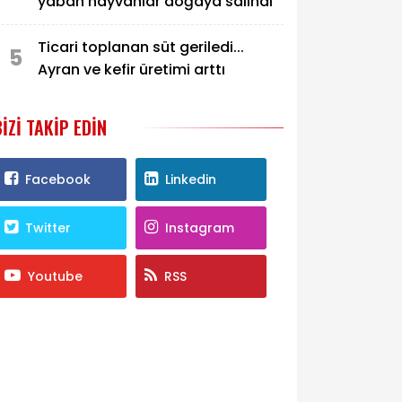
yaban hayvanlar doğaya salındı
Ticari toplanan süt geriledi...
5
Ayran ve kefir üretimi arttı
BIZI TAKIP EDIN
Facebook
Linkedin
Twitter
Instagram
Youtube
RSS