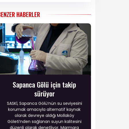
BENZER HABERLER
Sapanca Gölü için takip
sürüyor
SASKİ, Sapanca Gölü’nün su seviyesini
korumak amacıyla alternatif kaynak
olarak devreye aldığı Mollaköy
Göleti’nden sağlanan suyun kalitesini
düzenli olarak denetliyor. Marmara