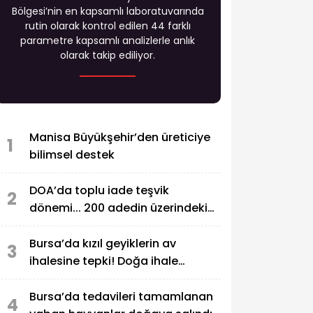
Bölgesi’nin en kapsamlı laboratuvarında
rutin olarak kontrol edilen 44 farklı
parametre kapsamlı analizlerle anlık
olarak takip ediliyor.
Manisa Büyükşehir’den üreticiye
1
bilimsel destek
DOA’da toplu iade teşvik
2
dönemi... 200 adedin üzerindeki
iadelere yeni teşvik
Bursa’da kızıl geyiklerin av
3
ihalesine tepki! Doğa ihale
edilemez
Bursa’da tedavileri tamamlanan
4