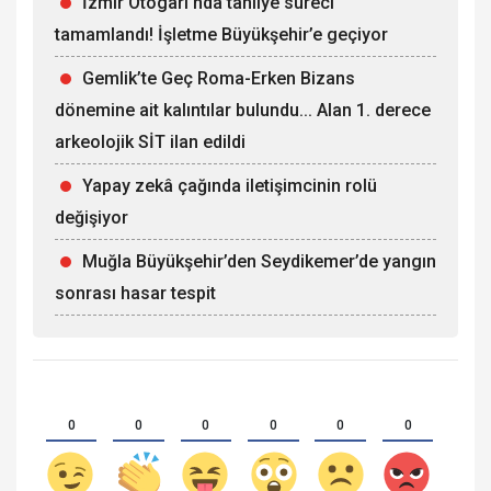
İzmir Otogarı’nda tahliye süreci
tamamlandı! İşletme Büyükşehir’e geçiyor
Gemlik’te Geç Roma-Erken Bizans
dönemine ait kalıntılar bulundu... Alan 1. derece
arkeolojik SİT ilan edildi
Yapay zekâ çağında iletişimcinin rolü
değişiyor
Muğla Büyükşehir’den Seydikemer’de yangın
sonrası hasar tespit
0
0
0
0
0
0