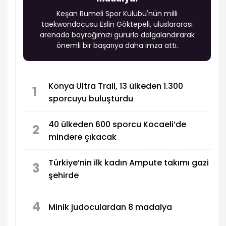
Keşan Rumeli Spor Kulübü'nün milli
taekwondocusu Eslin Göktepeli, uluslararası
arenada bayrağımızı gururla dalgalandırarak
önemli bir başarıya daha imza attı.
Konya Ultra Trail, 13 ülkeden 1.300
1
sporcuyu buluşturdu
40 ülkeden 600 sporcu Kocaeli’de
2
mindere çıkacak
Türkiye’nin ilk kadın Ampute takımı gazi
3
şehirde
4
Minik judoculardan 8 madalya