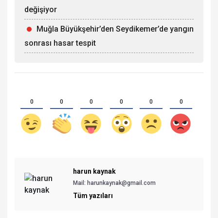
değişiyor
Muğla Büyükşehir’den Seydikemer’de yangın
sonrası hasar tespit
0
0
0
0
0
0
harun kaynak
Mail:
harunkaynak@gmail.com
Tüm yazıları