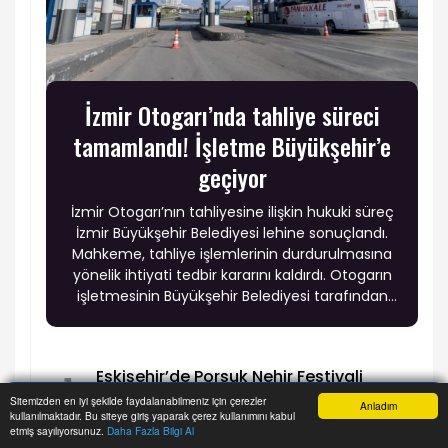
İzmir Otogarı’nda tahliye süreci
tamamlandı! İşletme Büyükşehir’e
geçiyor
İzmir Otogarı’nın tahliyesine ilişkin hukuki süreç
İzmir Büyükşehir Belediyesi lehine sonuçlandı.
Mahkeme, tahliye işlemlerinin durdurulmasına
yönelik ihtiyati tedbir kararını kaldırdı. Otogarın
işletmesinin Büyükşehir Belediyesi tarafından
yürütülmesi ve fiziki yenileme çalışmalarının
başlatılması planlanıyor.
Eskişehir’de Porsuk Nehir Festivali
1
başlıyor
Sitemizden en iyi şekilde faydalanabilmeniz için çerezler
Anladım
kullanılmaktadır. Bu siteye giriş yaparak çerez kullanımını kabul
Anasayfa
Yazarlar
Haber Ara
İhbar Hattı
Menu
etmiş sayılıyorsunuz.
Daha Fazla Bilgi Al