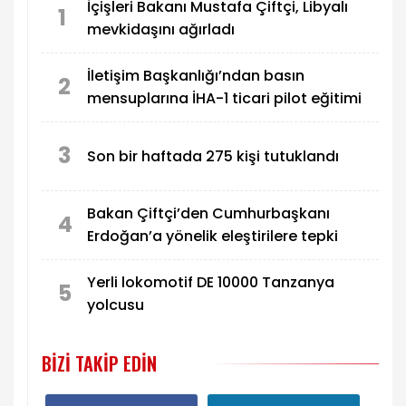
İçişleri Bakanı Mustafa Çiftçi, Libyalı
1
mevkidaşını ağırladı
İletişim Başkanlığı’ndan basın
2
mensuplarına İHA-1 ticari pilot eğitimi
3
Son bir haftada 275 kişi tutuklandı
Bakan Çiftçi’den Cumhurbaşkanı
4
Erdoğan’a yönelik eleştirilere tepki
Yerli lokomotif DE 10000 Tanzanya
5
yolcusu
BIZI TAKIP EDIN