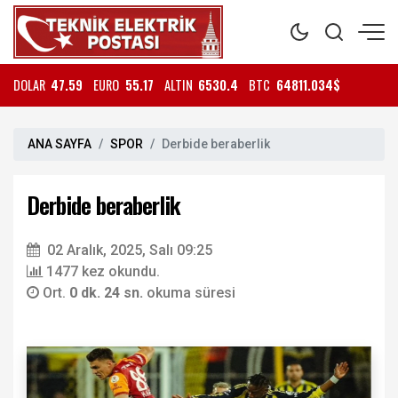
DOLAR
47.59
EURO
55.17
ALTIN
6530.4
BTC
64811.034$
ANA SAYFA
SPOR
Derbide beraberlik
Derbide beraberlik
02 Aralık, 2025, Salı 09:25
1477 kez okundu.
Ort.
0 dk. 24 sn.
okuma süresi