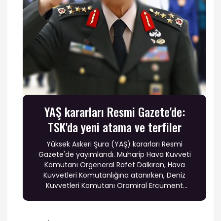
YAŞ kararları Resmi Gazete'de:
TSK'da yeni atama ve terfiler
Yüksek Askeri Şura (YAŞ) kararları Resmi
Gazete'de yayımlandı. Muharip Hava Kuvveti
Komutanı Orgeneral Rafet Dalkıran, Hava
Kuvvetleri Komutanlığına atanırken, Deniz
Kuvvetleri Komutanı Oramiral Ercüment
Tatlıoğlu'nun görev süresi bir yıl uzatıldı. Ayrıca
19 general, 6 amiral ve 69 albay bir üst rütbeye
terfi etti.