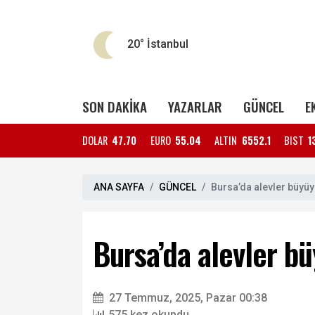
20°
İstanbul
SON DAKİKA
YAZARLAR
GÜNCEL
E
DOLAR
47.70
EURO
55.04
ALTIN
6552.1
BIST
1
ANA SAYFA
GÜNCEL
Bursa’da alevler büyüyo
Bursa’da alevler bü
27 Temmuz, 2025, Pazar 00:38
575 kez okundu.