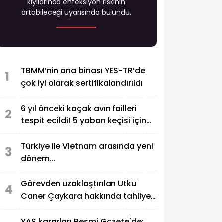
kıyılarında enfeksiyon riskinin
artabileceği uyarısında bulundu.
TBMM’nin ana binası YES-TR’de
1
çok iyi olarak sertifikalandırıldı
6 yıl önceki kaçak avın failleri
2
tespit edildi! 5 yaban keçisi için
ceza uygulandı
Türkiye ile Vietnam arasında yeni
3
dönem...
Görevden uzaklaştırılan Utku
4
Caner Çaykara hakkında tahliye
kararı
YAŞ kararları Resmi Gazete'de: