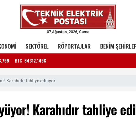
07 Ağustos, 2026, Cuma
KONOMİ
SEKTÖREL
RÖPORTAJLAR
BENİM ŞEHİRLE
3.799
BTC
64312.149$
r! Karahıdır tahliye ediliyor
yüyor! Karahıdır tahliye edi