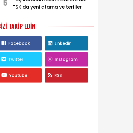
5
TSK'da yeni atama ve terfiler
BIZI TAKIP EDIN
Facebook
Linkedin
Twitter
Instagram
Youtube
RSS