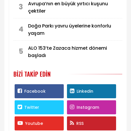
Avrupa’nın en büyük yırtıcı kuşunu
3
çektiler
Doğa Parkı yavru üyelerine konforlu
4
yaşam
ALO 153’te Zazaca hizmet dönemi
5
başladı
BIZI TAKIP EDIN
Facebook
Linkedin
Twitter
Instagram
Youtube
RSS