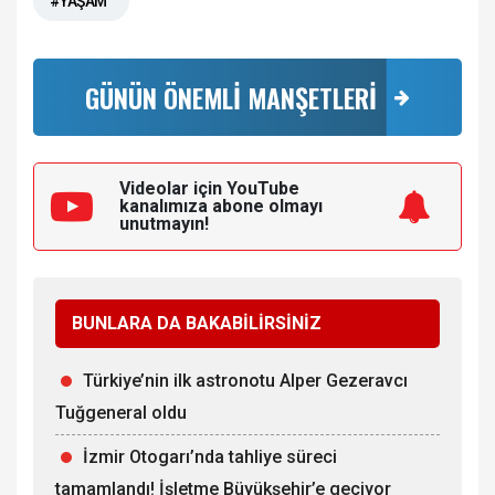
#YAŞAM
GÜNÜN ÖNEMLİ MANŞETLERİ
Videolar için YouTube
kanalımıza
abone olmayı
unutmayın!
BUNLARA DA BAKABİLİRSİNİZ
Türkiye’nin ilk astronotu Alper Gezeravcı
Tuğgeneral oldu
İzmir Otogarı’nda tahliye süreci
tamamlandı! İşletme Büyükşehir’e geçiyor