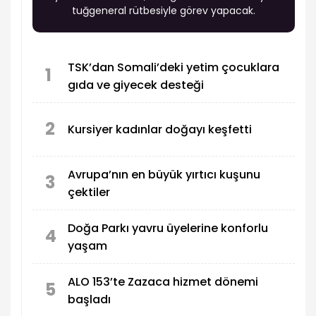
tuğgeneral rütbesiyle görev yapacak.
TSK’dan Somali’deki yetim çocuklara
1
gıda ve giyecek desteği
2
Kursiyer kadınlar doğayı keşfetti
Avrupa’nın en büyük yırtıcı kuşunu
3
çektiler
Doğa Parkı yavru üyelerine konforlu
4
yaşam
ALO 153’te Zazaca hizmet dönemi
5
başladı