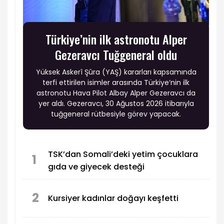
Türkiye’nin ilk astronotu Alper
Gezeravcı Tuğgeneral oldu
Yüksek Askerî Şûra (YAŞ) kararları kapsamında
terfi ettirilen isimler arasında Türkiye’nin ilk
astronotu Hava Pilot Albay Alper Gezeravcı da
yer aldı. Gezeravcı, 30 Ağustos 2026 itibarıyla
tuğgeneral rütbesiyle görev yapacak.
TSK’dan Somali’deki yetim çocuklara
1
gıda ve giyecek desteği
2
Kursiyer kadınlar doğayı keşfetti