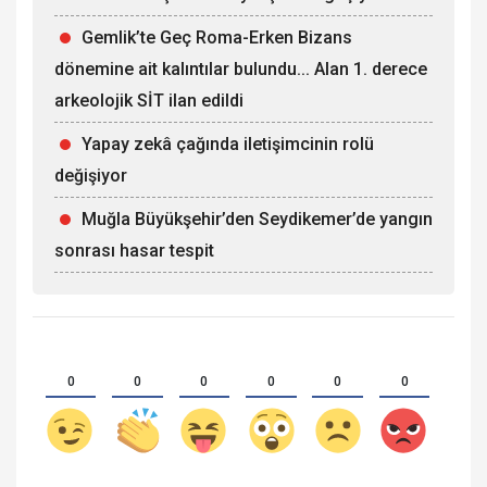
Gemlik’te Geç Roma-Erken Bizans
dönemine ait kalıntılar bulundu... Alan 1. derece
arkeolojik SİT ilan edildi
Yapay zekâ çağında iletişimcinin rolü
değişiyor
Muğla Büyükşehir’den Seydikemer’de yangın
sonrası hasar tespit
0
0
0
0
0
0