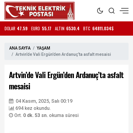
DOLAR
47.59
EURO
55.17
ALTIN
6530.4
BTC
64811.034$
ANA SAYFA
YAŞAM
Artvin’de Vali Ergün’den Ardanuç’ta asfalt mesaisi
Artvin’de Vali Ergün’den Ardanuç’ta asfalt
mesaisi
04 Kasım, 2025, Salı 00:19
694 kez okundu.
Ort.
0 dk. 53 sn.
okuma süresi