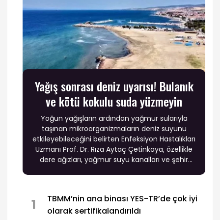
Yağış sonrası deniz uyarısı! Bulanık
ve kötü kokulu suda yüzmeyin
Yoğun yağışların ardından yağmur sularıyla
taşınan mikroorganizmaların deniz suyunu
etkileyebileceğini belirten Enfeksiyon Hastalıkları
Uzmanı Prof. Dr. Rıza Aytaç Çetinkaya, özellikle
dere ağızları, yağmur suyu kanalları ve şehir
kıyılarında enfeksiyon riskinin artabileceği
uyarısında bulundu.
TBMM’nin ana binası YES-TR’de çok iyi
1
olarak sertifikalandırıldı