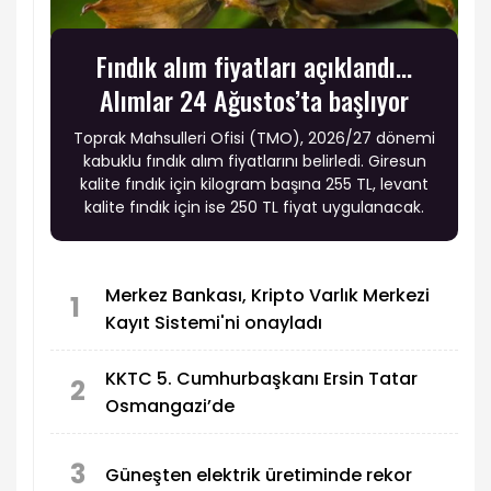
Fındık alım fiyatları açıklandı...
Alımlar 24 Ağustos’ta başlıyor
Toprak Mahsulleri Ofisi (TMO), 2026/27 dönemi
kabuklu fındık alım fiyatlarını belirledi. Giresun
kalite fındık için kilogram başına 255 TL, levant
kalite fındık için ise 250 TL fiyat uygulanacak.
Merkez Bankası, Kripto Varlık Merkezi
1
Kayıt Sistemi'ni onayladı
KKTC 5. Cumhurbaşkanı Ersin Tatar
2
Osmangazi’de
3
Güneşten elektrik üretiminde rekor