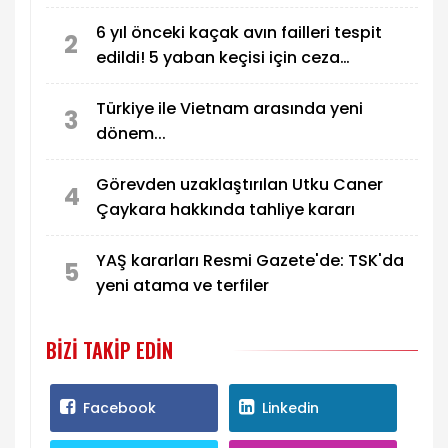
6 yıl önceki kaçak avın failleri tespit
2
edildi! 5 yaban keçisi için ceza
uygulandı
Türkiye ile Vietnam arasında yeni
3
dönem...
Görevden uzaklaştırılan Utku Caner
4
Çaykara hakkında tahliye kararı
YAŞ kararları Resmi Gazete'de: TSK'da
5
yeni atama ve terfiler
BIZI TAKIP EDIN
Facebook
Linkedin