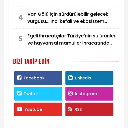
Van Gölü için sürdürülebilir gelecek
4
vurgusu... İnci kefali ve ekosistem
koruma gündemde
Egeli ihracatçılar Türkiye’nin su ürünleri
5
ve hayvansal mamuller ihracatında
liderliğini pekiştirdi
BIZI TAKIP EDIN
Facebook
Linkedin
Twitter
Instagram
Youtube
RSS