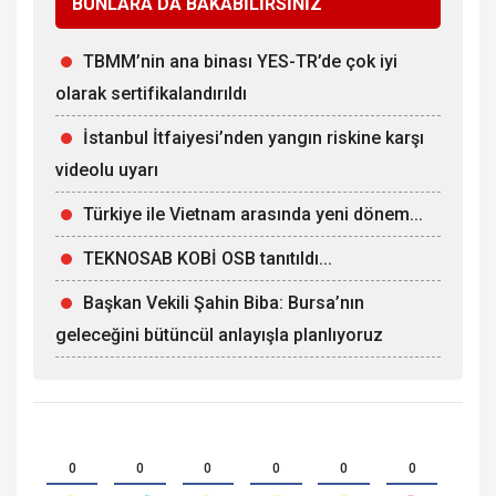
BUNLARA DA BAKABİLİRSİNİZ
TBMM’nin ana binası YES-TR’de çok iyi
olarak sertifikalandırıldı
İstanbul İtfaiyesi’nden yangın riskine karşı
videolu uyarı
Türkiye ile Vietnam arasında yeni dönem...
TEKNOSAB KOBİ OSB tanıtıldı...
Başkan Vekili Şahin Biba: Bursa’nın
geleceğini bütüncül anlayışla planlıyoruz
0
0
0
0
0
0