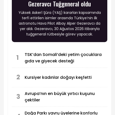
Gezeravcı Tuğgeneral oldu
Yüksek Askerî Şûra (YAŞ) kararları kapsamında
terfi ettirilen isimler arasında Türkiye’nin ilk
astronotu Hava Pilot Albay Alper Gezeravcı da
yer aldı. Gezeravcı, 30 Ağustos 2026 itibarıyla
tuğgeneral rütbesiyle görev yapacak.
TSK’dan Somali’deki yetim çocuklara
1
gıda ve giyecek desteği
2
Kursiyer kadınlar doğayı keşfetti
Avrupa’nın en büyük yırtıcı kuşunu
3
çektiler
Doğa Parkı yavru üyelerine konforlu