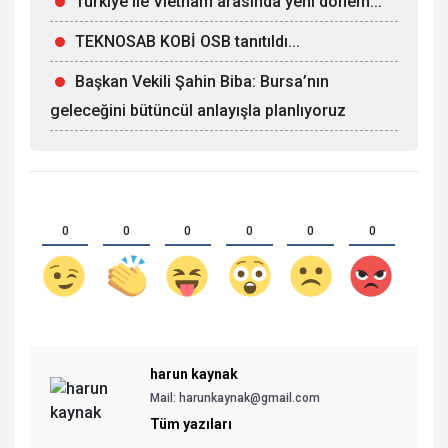
Türkiye ile Vietnam arasında yeni dönem...
TEKNOSAB KOBİ OSB tanıtıldı...
Başkan Vekili Şahin Biba: Bursa’nın
geleceğini bütüncül anlayışla planlıyoruz
0
0
0
0
0
0
harun kaynak
Mail:
harunkaynak@gmail.com
Tüm yazıları