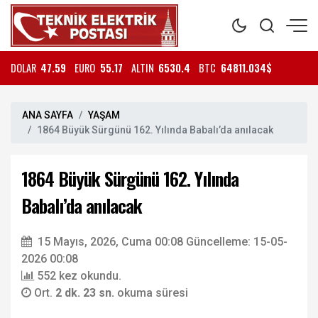
DOLAR
47.59
EURO
55.17
ALTIN
6530.4
BTC
64811.034$
ANA SAYFA
YAŞAM
1864 Büyük Sürgünü 162. Yılında Babalı’da anılacak
1864 Büyük Sürgünü 162. Yılında
Babalı’da anılacak
15 Mayıs, 2026, Cuma 00:08
Güncelleme: 15-05-
2026 00:08
552 kez okundu.
Ort.
2 dk. 23 sn.
okuma süresi