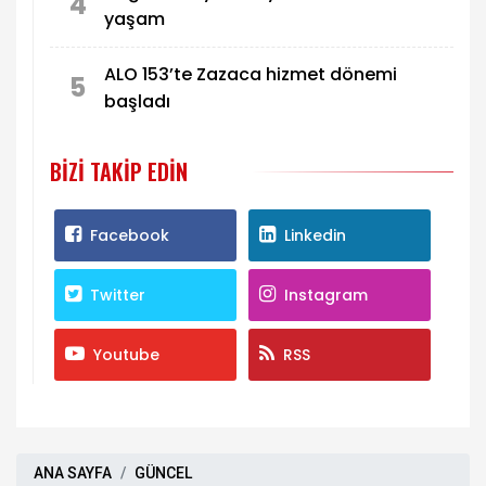
4
yaşam
ALO 153’te Zazaca hizmet dönemi
5
başladı
BIZI TAKIP EDIN
Facebook
Linkedin
Twitter
Instagram
Youtube
RSS
ANA SAYFA
GÜNCEL