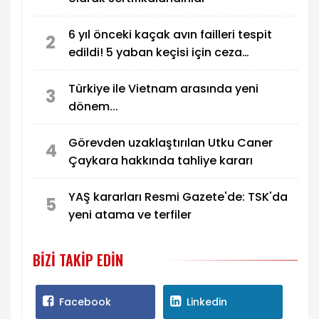
6 yıl önceki kaçak avın failleri tespit
2
edildi! 5 yaban keçisi için ceza
uygulandı
Türkiye ile Vietnam arasında yeni
3
dönem...
Görevden uzaklaştırılan Utku Caner
4
Çaykara hakkında tahliye kararı
YAŞ kararları Resmi Gazete'de: TSK'da
5
yeni atama ve terfiler
BIZI TAKIP EDIN
Facebook
Linkedin